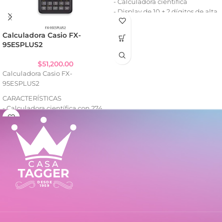
- Calculadora científica
- Display de 10 + 2 dígitos de alta
visibilidad
- Ideal para cálculos avanzados y
Calculadora Casio FX-
porcentajes
95ESPLUS2
- Pantalla amplia y de fácil
lectura
$
51,200.00
- Diseño práctico y portátil
Calculadora Casio FX-
- Funcionamiento a pila
95ESPLUS2
CARACTERÍSTICAS
- Calculadora científica con 274
funciones integradas
- Display de 10 + 2 dígitos de alta
visibilidad
- Ideal para cálculos avanzados y
porcentajes
- Pantalla amplia y de fácil
lectura
- Diseño práctico y portátil
- Funcionamiento a pila