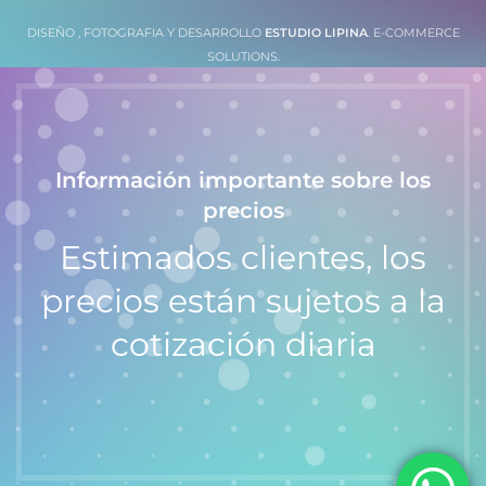
DISEÑO , FOTOGRAFIA Y DESARROLLO
ESTUDIO LIPINA
. E-COMMERCE
SOLUTIONS.
Información importante sobre los
precios
Estimados clientes, los
precios están sujetos a la
cotización diaria