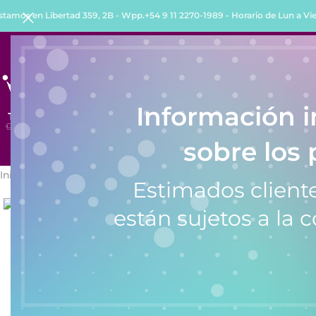
stamos en Libertad 359, 2B - Wpp.+54 9 11 2270-1989 - Horario de Lun a Vie 
INICIO
TIENDA
QUIENES SOMOS
COMO COMPRA
Información 
sobre los 
Inicio
/
Calculadoras
/
Calculadora Casio HL-820LV
Estimados cliente
Click to enlarge
están sujetos a la c