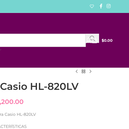
$
0.00
 Casio HL-820LV
,200.00
ra Casio HL-820LV
CTERÍSTICAS