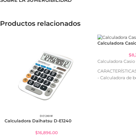
SOBRE LA SUMERGIBILIDAD
– Peso: 45 g.
Productos relacionados
Calculadora Casi
$
8,
Calculadora Casio
CARACTERÍSTICA
- Calculadora de bo
- Display de 8 díg
- Diseño portátil y
cualquier lugar
- Tapa rebatible 
cuidado
- Función de cálc
Calculadora Daihatsu D-E1240
regulares
- Funcionamiento 
$
16,896.00