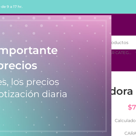
de 9 a 17 hr.
R
COMPRAR POR MENOR
importante
SELECCIONAR CATEGORÍA
precios
s, los precios
Calculadora
otización diaria
$
7
Calculado
CARA