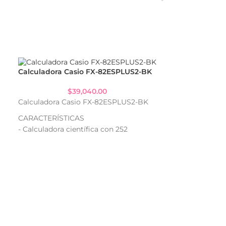
Calculadora Casio FX-82ESPLUS2-BK
$
39,040.00
Calculadora Casio FX-82ESPLUS2-BK
CARACTERÍSTICAS
- Calculadora científica con 252
funciones integradas
- Display de 10 + 2 dígitos de alta
visibilidad
- Ideal para cálculos avanzados y
porcentajes
- Pantalla amplia y de fácil lectura
Calculadora C
- Diseño práctico y portátil
- Funcionamiento a pila