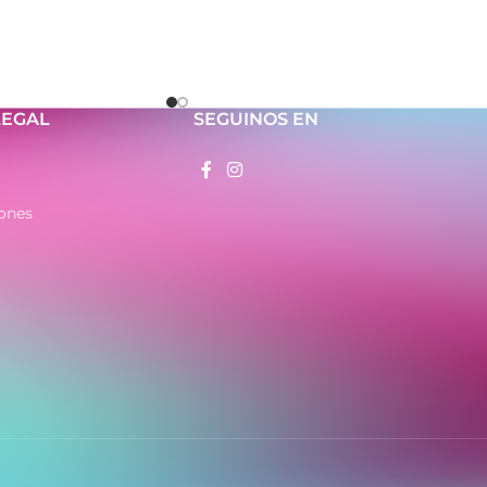
 y cómoda de
batería
ario, escolar y oficina
LEGAL
SEGUINOS EN
ones