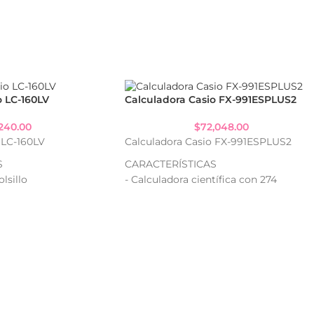
o LC-160LV
Calculadora Casio FX-991ESPLUS2
240.00
$
72,048.00
 LC-160LV
Calculadora Casio FX-991ESPLUS2
S
CARACTERÍSTICAS
lsillo
- Calculadora científica con 274
itos
funciones integradas
 práctico para llevar a
- Display de 10 + 2 dígitos de alta
visibilidad
protectora para mayor
- Ideal para cálculos avanzados y
porcentajes
ulos de porcentaje
- Pantalla amplia y de fácil lectura
- Diseño práctico y portátil
a pila
- Doble fuente de energía: solar y