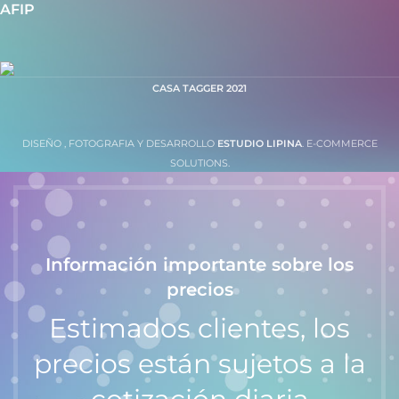
AFIP
CASA TAGGER
2021
DISEÑO , FOTOGRAFIA Y DESARROLLO
ESTUDIO LIPINA
. E-COMMERCE
SOLUTIONS.
Información importante sobre los
precios
Estimados clientes, los
precios están sujetos a la