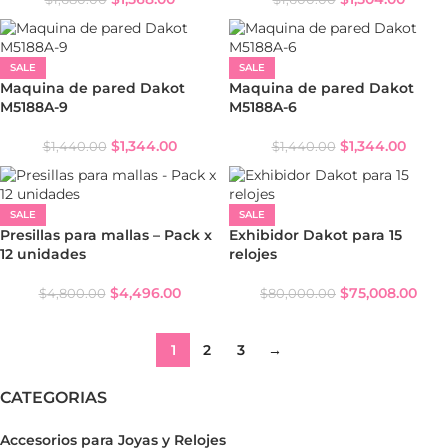
SALE
SALE
Maquina de pared Dakot
Maquina de pared Dakot
M5188A-9
M5188A-6
$
1,344.00
$
1,344.00
$
1,440.00
$
1,440.00
SALE
SALE
Presillas para mallas – Pack x
Exhibidor Dakot para 15
12 unidades
relojes
$
4,496.00
$
75,008.00
$
4,800.00
$
80,000.00
1
2
3
→
CATEGORIAS
Accesorios para Joyas y Relojes