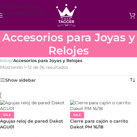
Skip to navigation
Skip to main content
Accesorios para Joyas y
Relojes
Inicio
/
Accesorios para Joyas y Relojes
Mostrando 1–12 de 36 resultados
Show sidebar
SALE
SALE
Agujas reloj de pared Dakot
Cierre para cajón o carrito
AGU01
Dakot PM 16/18