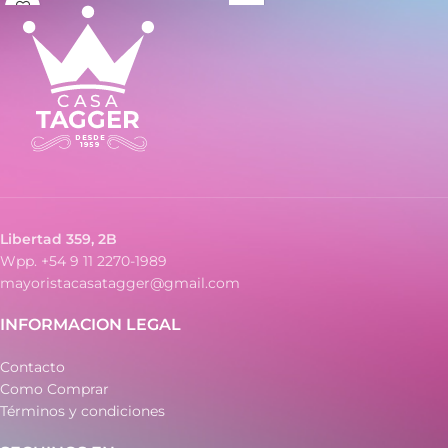
– Función de cálculos de
velocidad de 2.0 líneas por
porcentaje regulares
segundo
– Pantalla grande y fácil de leer
- Función de cálculos de
– Doble fuente de energía: solar
porcentaje regulares
y batería
- Pantalla grande y fácil de leer
– Ideal para oficina, comercio y
- Funcionamiento con pila o
uso diario
fuente de alimentación (no
incluida)
- Ideal para oficina, comercio y
uso diario
Libertad 359, 2B
Wpp. +54 9 11 2270-1989
mayoristacasatagger@gmail.com
INFORMACION LEGAL
Contacto
Como Comprar
Términos y condiciones