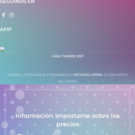
SEGUINOS EN
AFIP
CASA TAGGER
2021
DISEÑO , FOTOGRAFIA Y DESARROLLO
ESTUDIO LIPINA
. E-COMMERCE
SOLUTIONS.
Información importante sobre los
precios