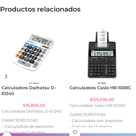
Productos relacionados
Calculadora Daihatsu D-
Calculadora Casio HR-100RC
E1240
$
125,936.00
$
16,896.00
Calculadora Casio HR-100RC
Calculadora Daihatsu D-E1240
CARACTERÍSTICAS
CARACTERÍSTICAS
- Calculadora con Impresor
– Calculadora de escritorio
- Display de 12 dígitos
– Display de 12 dígitos
- Impresión en 2 colores con