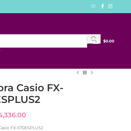
$
0.00
ora Casio FX-
ESPLUS2
4,336.00
 Casio FX-570ESPLUS2