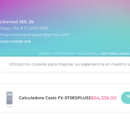
Libertad 359, 2B
Wpp. +54 9 11 2270-1989
mayoristacasatagger@gmail.com
CASA TAGGER
2021
DISEÑO , FOTOGRAFIA Y DESARROLLO
ESTUDIO LIPINA
Utilizamos cookies para mejorar su experiencia en nuestro s
S
Calculadora Casio FX-570ESPLUS2
$
64,336.00