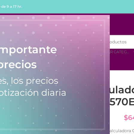
de 9 a 17 hr.
R
COMPRAR POR MENOR
importante
SELECCIONAR CATEGORÍA
precios
s, los precios
Calculad
otización diaria
570
$
6
Calculadora