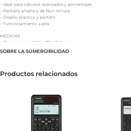
– Ideal para cálculos avanzados y porcentajes
– Pantalla amplia y de fácil lectura
– Diseño práctico y portátil
– Funcionamiento a pila
MEDIDAS
– Dimensiones: 161.5 x 77 x 13.8 mm.
SOBRE LA SUMERGIBILIDAD
Productos relacionados