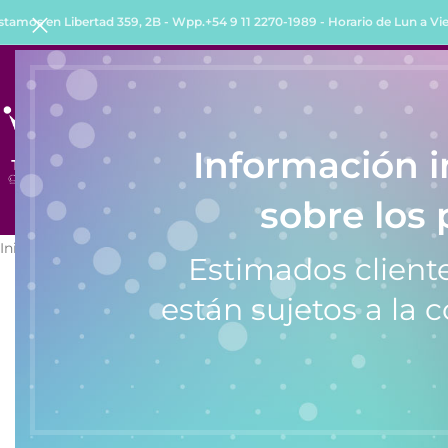
stamos en Libertad 359, 2B - Wpp.+54 9 11 2270-1989 - Horario de Lun a Vie 
INICIO
TIENDA
QUIENES SOMOS
COMO COMPRA
Información 
sobre los 
Inicio
/
Calculadoras
/
Calculadora Casio FX-570ESPLUS2
Estimados cliente
están sujetos a la c