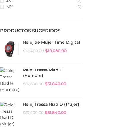
JST
(2)
MX
(5)
PRODUCTOS SUGERIDOS
Reloj de Mujer Time Digital
$
10,080.00
$
10,400.00
Reloj Tressa Riad H
(Hombre)
$
51,840.00
$
57,600.00
Reloj Tressa Riad D (Mujer)
$
51,840.00
$
57,600.00