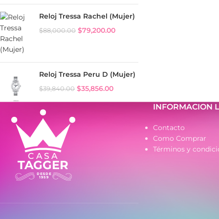
Reloj Tressa Rachel (Mujer)
$
79,200.00
$
88,000.00
Reloj Tressa Peru D (Mujer)
$
35,856.00
$
39,840.00
INFORMACION 
Contacto
Como Comprar
Términos y condici