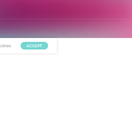
okies.
ACCEPT