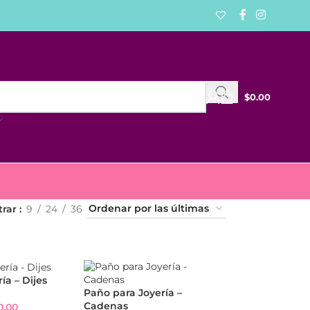
$
0.00
trar
9
24
36
ía – Dijes
Paño para Joyería –
Cadenas
0.00