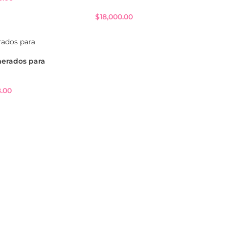
$
18,000.00
merados para
8.00