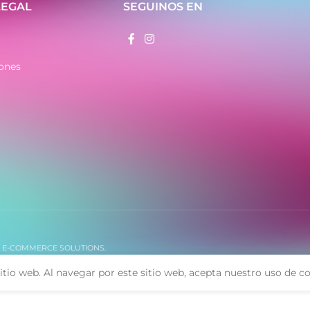
- Cuadrante decorado
LEGAL
SEGUINOS EN
- Caja de metal
- Malla tejida de metal
ones
. E-COMMERCE SOLUTIONS.
itio web. Al navegar por este sitio web, acepta nuestro uso de co