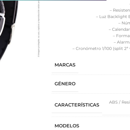
– Resiste
– Luz Backlight 
– Núm
– Calendar
– Format
– Alarm
– Cronómetro 1/100 (split 2ª
MARCAS
GÉNERO
ABS / Resi
CARACTERÍSTICAS
MODELOS