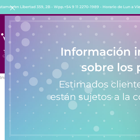
stamos en Libertad 359, 2B - Wpp.+54 9 11 2270-1989 - Horario de Lun a Vie 
INICIO
TIENDA
QUIENES SOMOS
COMO COMPRA
Información 
sobre los 
Inicio
/
Relojes
/
Relojes de Hombre
/
Reloj de Hombre Knock Out 
Estimados cliente
están sujetos a la c
SALE