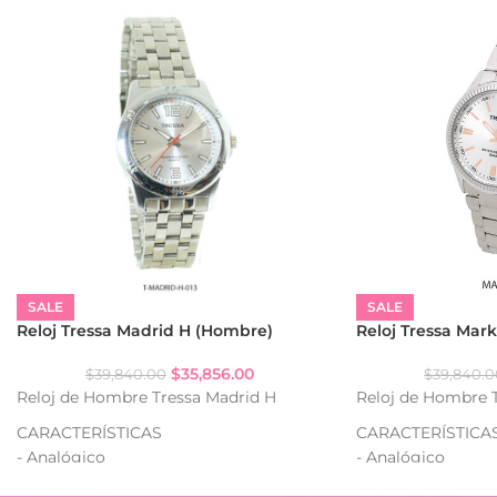
– Largo pulsera: 22,5 cm.
– Ancho pulsera: 22 mm.
SALE
SALE
Reloj Tressa Madrid H (Hombre)
Reloj Tressa Mar
$
35,856.00
$
39,840.00
$
39,840.
Reloj de Hombre Tressa Madrid H
Reloj de Hombre 
CARACTERÍSTICAS
CARACTERÍSTICA
- Analógico
- Analógico
- Resistencia al agua: WR
- Resistencia al a