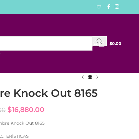
$
0.00
re Knock Out 8165
$
16,880.00
00
mbre Knock Out 8165
CTERÍSTICAS