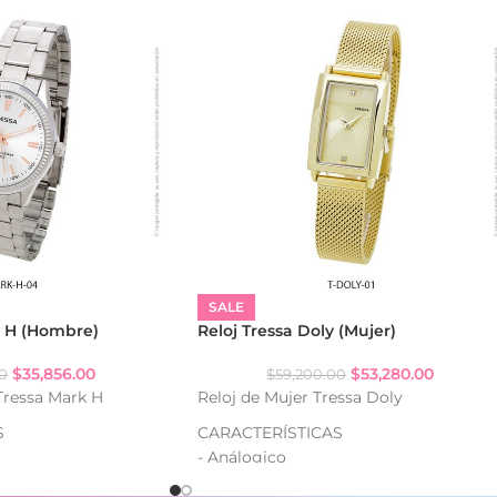
SALE
k H (Hombre)
Reloj Tressa Doly (Mujer)
$
35,856.00
$
53,280.00
00
$
59,200.00
Tressa Mark H
Reloj de Mujer Tressa Doly
S
CARACTERÍSTICAS
- Análogico
gua: WR
- Strass