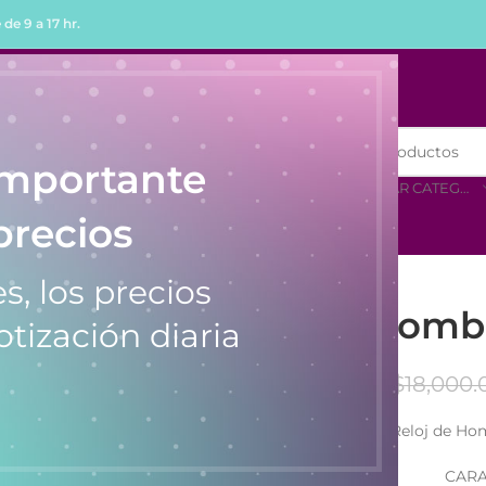
de 9 a 17 hr.
R
COMPRAR POR MENOR
importante
SELECCIONAR CATEGORÍA
precios
8165
s, los precios
Reloj de Homb
otización diaria
$
18,000.
Reloj de Ho
CARA