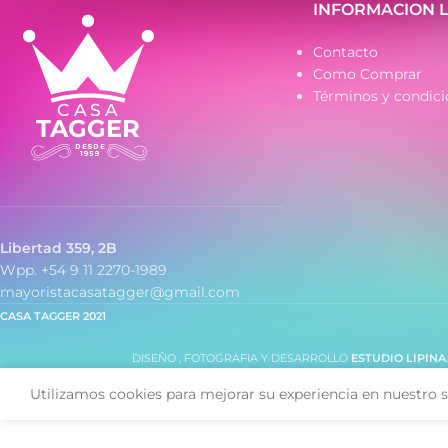
- Caja de metal
- Caja de metal
INFORMACION 
- Malla de metal
- Malla de metal
Contacto
Como Comprar
Términos y condici
Libertad 359, 2B
Wpp. +54 9 11 2270-1989
mayoristacasatagger@gmail.com
CASA TAGGER
2021
DISEÑO , FOTOGRAFIA Y DESARROLLO
ESTUDIO LIPINA
Utilizamos cookies para mejorar su experiencia en nuestro s