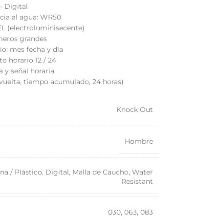
– Digital
ncia al agua: WR50
EL (electroluminisecente)
eros grandes
io: mes fecha y día
o horario 12 / 24
a y señal horaria
 vuelta, tiempo acumulado, 24 horas)
Knock Out
Hombre
na / Plástico
,
Digital
,
Malla de Caucho
,
Water
Resistant
030
,
063
,
083