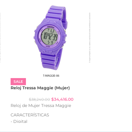
SALE
SALE
Reloj Tressa Maggie (Mujer)
Reloj Tressa F
$
34,416.00
$
38,240.00
$
70,40
Reloj de Mujer Tressa Maggie
Reloj de Mujer
CARACTERÍSTICAS
CARACTERISTI
- Digital
- Serie Steel
- Resistente al agua: WR50
- Analogico