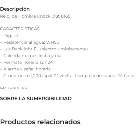
Descripción
Reloj de Hombre Knock Out 8165
CARACTERÍSTICAS
– Digital
– Resistencia al agua: WR50
– Luz Backlight EL (electroluminisecente)
– Calendario: mes fecha y día
– Formato horario 12 / 24
– Alarma y señal horaria
– Cronómetro 1/100 (split 2ª vuelta, tiempo acumulado, 24 horas
MATERIALES
– Caja de resina
SOBRE LA SUMERGIBILIDAD
– Tapa de acero inoxidable
– Malla de caucho moldeado
Productos relacionados
MEDIDAS
– Diámetro del reloj: 50 mm.
– Altura de la caja: 15 mm.