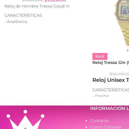
$
39,840.00
Reloj de Hombre Tressa Gaudi H
CARACTERÍSTICAS
- Analógico
- Resistencia al agua: WR
- Caja de metal
- Malla de metal
SALE
Reloj Tressa Gin 
$
46,400.
Reloj Unisex 
CARACTERÍSTICA
- Digital
- Vintage
INFORMACION 
- Resistencia al 
- Luz backlight: EL
Contacto
- Calendario: Fech
Como Comprar
- Alarma y señal h