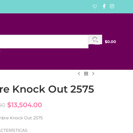
$
0.00
re Knock Out 2575
$
13,504.00
00
mbre Knock Out 2575
CTERÍSTICAS