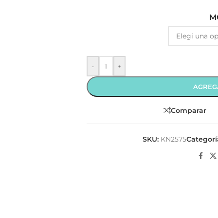
M
-
+
AGREG
Comparar
SKU:
KN2575
Categorí