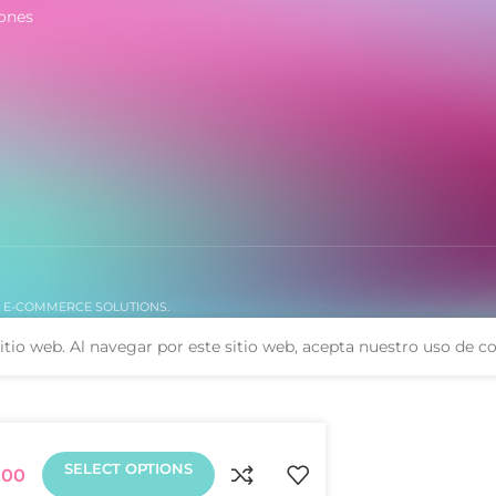
- Formato horario 12/24
ones
 (split)
 12/24
. E-COMMERCE SOLUTIONS.
itio web. Al navegar por este sitio web, acepta nuestro uso de co
SELECT OPTIONS
.00