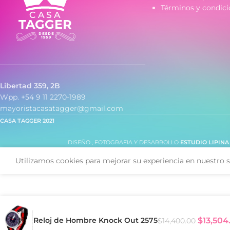
Términos y condici
- Cronómetro 1/100
- Formato horario:
Libertad 359, 2B
Wpp. +54 9 11 2270-1989
mayoristacasatagger@gmail.com
CASA TAGGER
2021
DISEÑO , FOTOGRAFIA Y DESARROLLO
ESTUDIO LIPINA
Utilizamos cookies para mejorar su experiencia en nuestro s
Reloj de Hombre Knock Out 2575
$
13,504
$
14,400.00