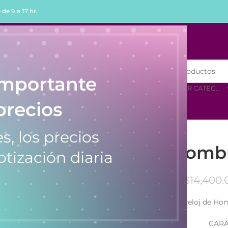
de 9 a 17 hr.
R
COMPRAR POR MENOR
importante
SELECCIONAR CATEGORÍA
precios
2575
s, los precios
Reloj de Homb
otización diaria
$
14,400.
Reloj de Ho
CARA