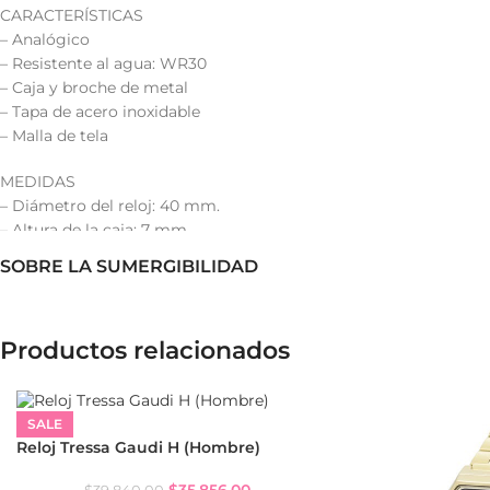
CARACTERÍSTICAS
– Analógico
– Resistente al agua: WR30
– Caja y broche de metal
– Tapa de acero inoxidable
– Malla de tela
MEDIDAS
– Diámetro del reloj: 40 mm.
– Altura de la caja: 7 mm.
– Longitud de la malla: 22 cm.
SOBRE LA SUMERGIBILIDAD
– Ancho de la malla: 20 mm.
Productos relacionados
SALE
Reloj Tressa Gaudi H (Hombre)
$
35,856.00