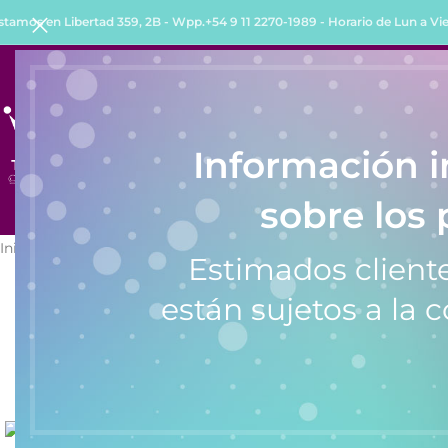
stamos en Libertad 359, 2B - Wpp.+54 9 11 2270-1989 - Horario de Lun a Vie 
INICIO
TIENDA
QUIENES SOMOS
COMO COMPRA
Información 
sobre los 
Inicio
/
Relojes
/
Relojes de Hombre
/
Reloj de Hombre Knock Out 
Estimados cliente
están sujetos a la c
SALE