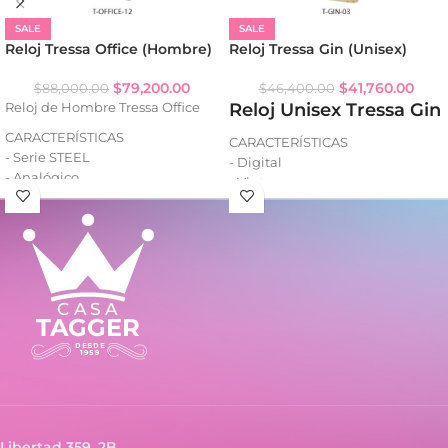
SALE
SALE
Reloj Tressa Office (Hombre)
Reloj Tressa Gin (Unisex)
$
79,200.00
$
41,760.00
$
88,000.00
$
46,400.00
Reloj Unisex Tressa Gin
Reloj de Hombre Tressa Office
CARACTERÍSTICAS
CARACTERÍSTICAS
- Serie STEEL
- Digital
- Analógico
- Vintage
- Resistencia al agua: WR100
- Resistencia al agua: WR30
- Fecha (con lupa)
- Luz backlight: EL
- Caja de acero
- Calendario: Fecha y día
- Malla de acero
- Alarma y señal horaria
- Cronómetro 1/100 (split)
- Formato horario: 12/24
Libertad 359, 2B