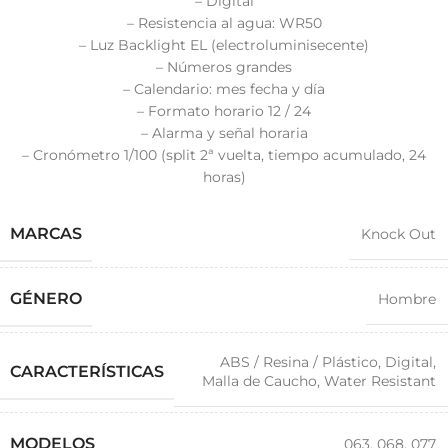
– Digital
– Resistencia al agua: WR50
– Luz Backlight EL (electroluminisecente)
– Números grandes
– Calendario: mes fecha y día
– Formato horario 12 / 24
– Alarma y señal horaria
– Cronómetro 1/100 (split 2ª vuelta, tiempo acumulado, 24
horas)
MARCAS
Knock Out
GÉNERO
Hombre
ABS / Resina / Plástico
,
Digital
,
CARACTERÍSTICAS
Malla de Caucho
,
Water Resistant
MODELOS
063
,
068
,
077