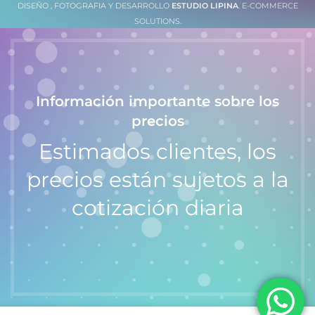
DISEÑO , FOTOGRAFIA Y DESARROLLO
ESTUDIO LIPINA
. E-COMMERCE
SOLUTIONS.
Información importante sobre los
precios
Estimados clientes, los
precios están sujetos a la
cotización diaria