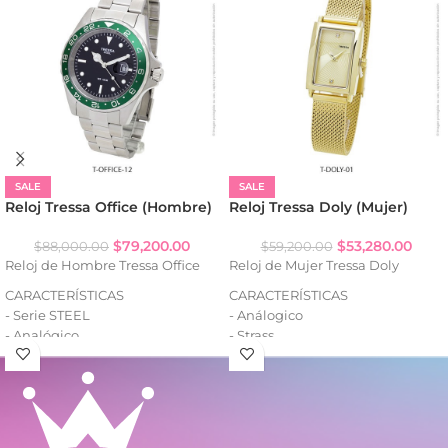
SALE
SALE
Reloj Tressa Office (Hombre)
Reloj Tressa Doly (Mujer)
$
79,200.00
$
53,280.00
$
88,000.00
$
59,200.00
Reloj de Hombre Tressa Office
Reloj de Mujer Tressa Doly
CARACTERÍSTICAS
CARACTERÍSTICAS
- Serie STEEL
- Análogico
- Analógico
- Strass
- Resistencia al agua: WR100
- Cuadrante decorado
- Fecha (con lupa)
- Caja de metal
- Caja de acero
- Malla tejida de metal
- Malla de acero