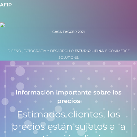
AFIP
CASA TAGGER
2021
DISEÑO , FOTOGRAFIA Y DESARROLLO
ESTUDIO LIPINA
. E-COMMERCE
SOLUTIONS.
Información importante sobre los
precios
Estimados clientes, los
precios están sujetos a la