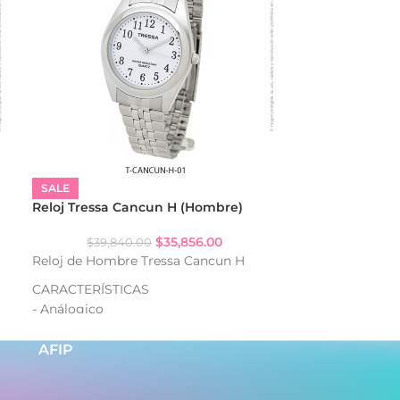
SALE
SALE
Reloj Tressa Cancun H (Hombre)
Reloj Tressa F
$
35,856.00
$
39,840.00
$
70,40
Reloj de Hombre Tressa Cancun H
Reloj de Mujer
CARACTERÍSTICAS
CARACTERISTI
- Análogico
- Serie Steel
- Resistencia al agua: WR
- Analogico
- Caja de metal
- Resistencia 
AFIP
- Malla de metal
- Strass (segue
- Cierre autoajustable de acero
- Calendario