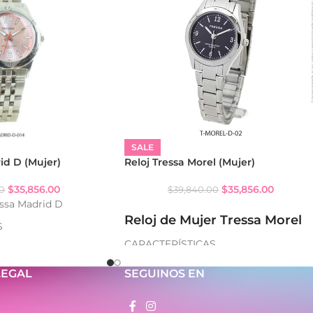
SALE
id D (Mujer)
Reloj Tressa Morel (Mujer)
$
35,856.00
$
35,856.00
00
$
39,840.00
essa Madrid D
Reloj de Mujer Tressa Morel
S
CARACTERÍSTICAS
gua: WR
- Analógico
LEGAL
SEGUINOS EN
- Resistencia al agua: WR
- Caja de metal
- Malla de metal