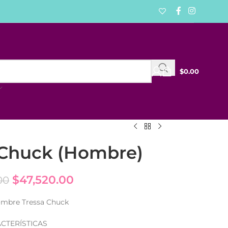
$
0.00
 Chuck (Hombre)
$
47,520.00
00
ombre Tressa Chuck
CTERÍSTICAS