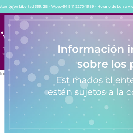
stamos en Libertad 359, 2B - Wpp.+54 9 11 2270-1989 - Horario de Lun a Vie 
INICIO
TIENDA
QUIENES SOMOS
COMO COMPRA
Información 
sobre los 
Inicio
/
Relojes
/
Relojes de Hombre
/
Reloj Tressa Chuck (Hombre)
Estimados cliente
están sujetos a la c
SALE