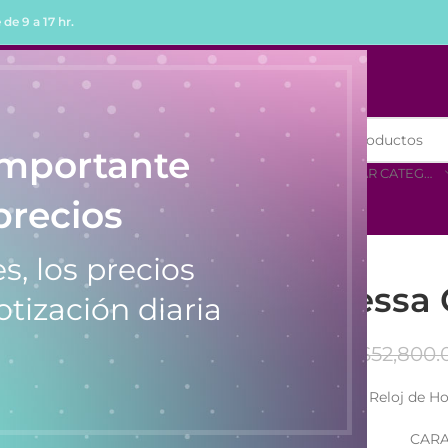
de 9 a 17 hr.
R
COMPRAR POR MENOR
importante
SELECCIONAR CATEGORÍA
precios
s, los precios
Reloj Tressa
otización diaria
$
52,800.
Reloj de H
CARA