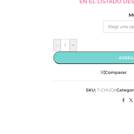
EN EL LISTADO DE
M
-
+
AGREG
Comparar
SKU:
T-CHUCK
Categor