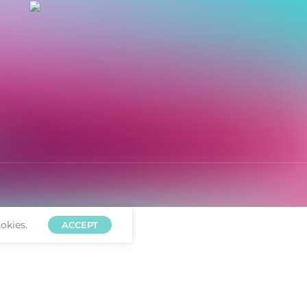
- Caja de acero
- Malla de acer
okies.
ACCEPT