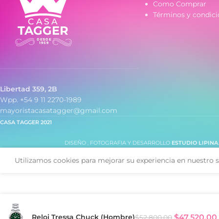
- Malla de acero
Como Comprar
Términos y condici
Libertad 359, 2B
Wpp. +54 9 11 2270-1989
mayoristacasatagger@gmail.com
CASA TAGGER
2021
DISEÑO , FOTOGRAFIA Y DESARROLLO
ESTUDIO LIPINA
Utilizamos cookies para mejorar su experiencia en nuestro s
Reloj Tressa Chuck (Hombre)
$
47,520.00
$
52,800.00