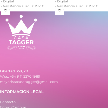
- Digital
- Digital
- Resistencia al agua: WR50
- Resistencia al agua: WR50
- Luz backlight EL
- Luz backlight
- Calendario: mes, fecha y día
- Calendario: mes, fecha, día
- Alarma y señal horaria
- Alarma
- Cronómetro 1/100
- Cronómetro 1/100 (split)
- Formato horario 12/24
- Formato horario 12/24
Libertad 359, 2B
Wpp. +54 9 11 2270-1989
mayoristacasatagger@gmail.com
INFORMACION LEGAL
Contacto
Como Comprar