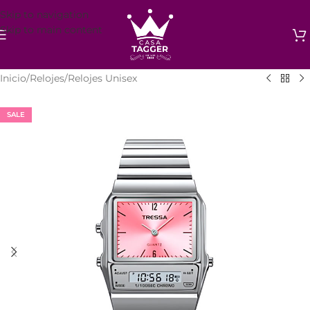
Skip to navigation
Skip to main content
Inicio
/
Relojes
/
Relojes Unisex
SALE