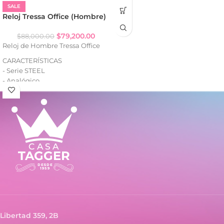
- Strass (según variante)
SALE
- Calendario
Reloj Tressa Office (Hombre)
- Caja de acero
- Malla de acero
$
79,200.00
$
88,000.00
Reloj de Hombre Tressa Office
CARACTERÍSTICAS
- Serie STEEL
- Analógico
- Resistencia al agua: WR100
- Fecha (con lupa)
- Caja de acero
- Malla de acero
Libertad 359, 2B