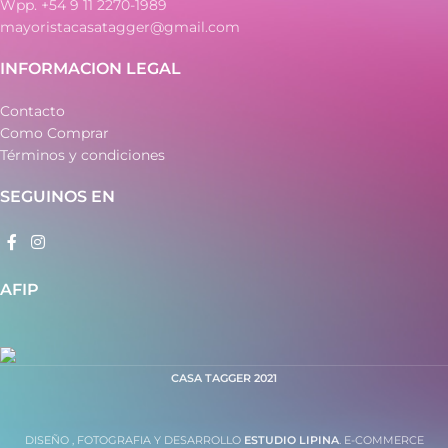
Wpp. +54 9 11 2270-1989
mayoristacasatagger@gmail.com
INFORMACION LEGAL
Contacto
Como Comprar
Términos y condiciones
SEGUINOS EN
AFIP
CASA TAGGER
2021
DISEÑO , FOTOGRAFIA Y DESARROLLO
ESTUDIO LIPINA
. E-COMMERCE