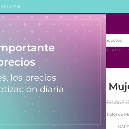
de 9 a 17 hr.
R
COMPRAR POR MENOR
importante
SELECCIONAR CATEGORÍA
precios
s, los precios
Reloj de Mu
otización diaria
$
58,352.
Reloj de 
CARA