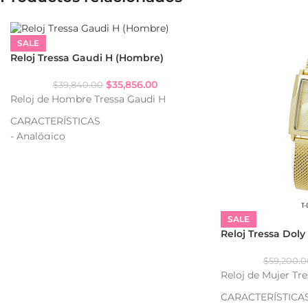
SALE
Reloj Tressa Gaudi H (Hombre)
$
35,856.00
$
39,840.00
Reloj de Hombre Tressa Gaudi H
CARACTERÍSTICAS
- Analógico
- Resistencia al agua: WR
- Caja de metal
- Malla de metal
SALE
Reloj Tressa Doly
$
59,200.0
Reloj de Mujer Tr
CARACTERÍSTICA