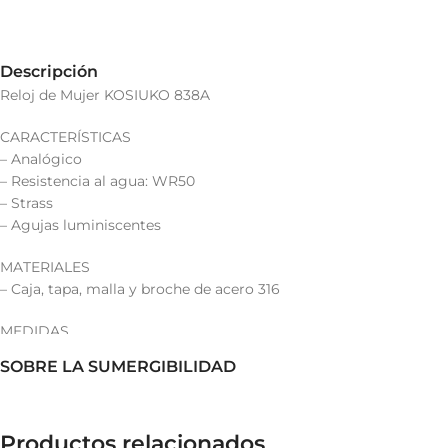
Descripción
Reloj de Mujer KOSIUKO 838A
CARACTERÍSTICAS
– Analógico
– Resistencia al agua: WR50
– Strass
– Agujas luminiscentes
MATERIALES
– Caja, tapa, malla y broche de acero 316
MEDIDAS
– Diámetro del reloj: 30 mm.
SOBRE LA SUMERGIBILIDAD
– Espesor de la caja : 8 mm.
– Longitud de la malla: 20,5 cm.
– Ancho de la malla: 16 mm.
Productos relacionados