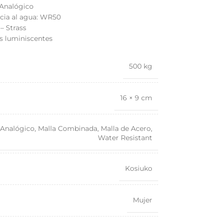
 Analógico
ncia al agua: WR50
– Strass
s luminiscentes
500 kg
16 × 9 cm
Analógico
,
Malla Combinada
,
Malla de Acero
,
Water Resistant
Kosiuko
Mujer