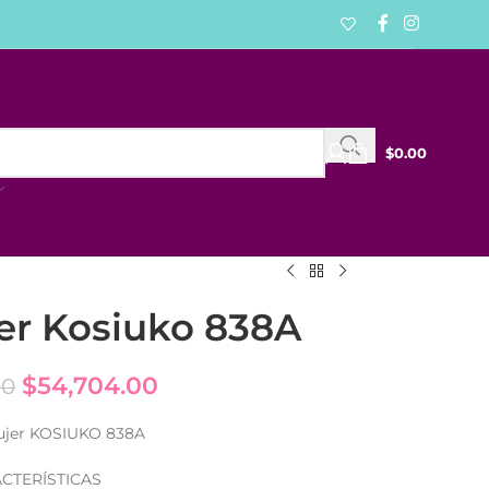
$
0.00
jer Kosiuko 838A
$
54,704.00
00
Mujer KOSIUKO 838A
CTERÍSTICAS