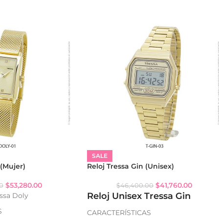
SALE
 (Mujer)
Reloj Tressa Gin (Unisex)
$
53,280.00
$
41,760.00
0
$
46,400.00
Reloj Unisex Tressa Gin
essa Doly
S
CARACTERÍSTICAS