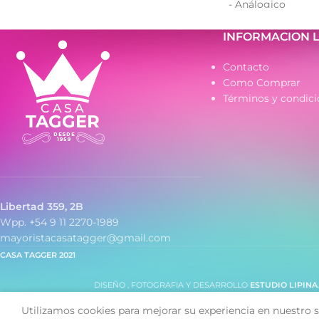
- Análogico
- Strass
- Cuadrante decor
INFORMACION 
- Caja de metal
- Malla tejida de 
Contacto
Como Comprar
Términos y condici
Libertad 359, 2B
Wpp. +54 9 11 2270-1989
mayoristacasatagger@gmail.com
CASA TAGGER
2021
DISEÑO , FOTOGRAFIA Y DESARROLLO
ESTUDIO LIPINA
Utilizamos cookies para mejorar su experiencia en nuestro s