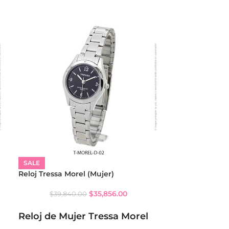
SALE
SALE
Reloj Tressa Morel (Mujer)
Reloj Tressa G
$
35,856.00
$
39,840.00
$
39,84
Reloj de Mujer
Reloj de Mujer Tressa Morel
CARACTERÍSTI