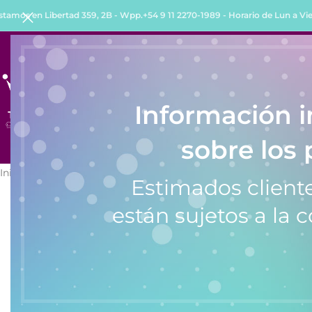
stamos en Libertad 359, 2B - Wpp.+54 9 11 2270-1989 - Horario de Lun a Vie 
INICIO
TIENDA
QUIENES SOMOS
COMO COMPRA
Información 
sobre los 
Inicio
/
Relojes
/
Relojes de Mujer
/
Reloj de Mujer Kosiuko 838A
Estimados cliente
están sujetos a la c
SALE