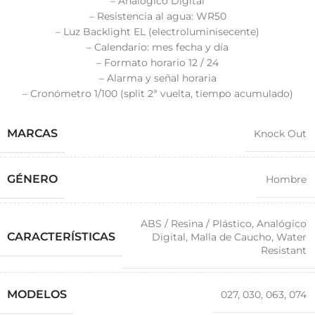
– Analógico Digital
– Resistencia al agua: WR50
– Luz Backlight EL (electroluminisecente)
– Calendario: mes fecha y día
– Formato horario 12 / 24
– Alarma y señal horaria
– Cronómetro 1/100 (split 2ª vuelta, tiempo acumulado)
MARCAS
Knock Out
GÉNERO
Hombre
ABS / Resina / Plástico
,
Analógico
CARACTERÍSTICAS
Digital
,
Malla de Caucho
,
Water
Resistant
MODELOS
027
,
030
,
063
,
074