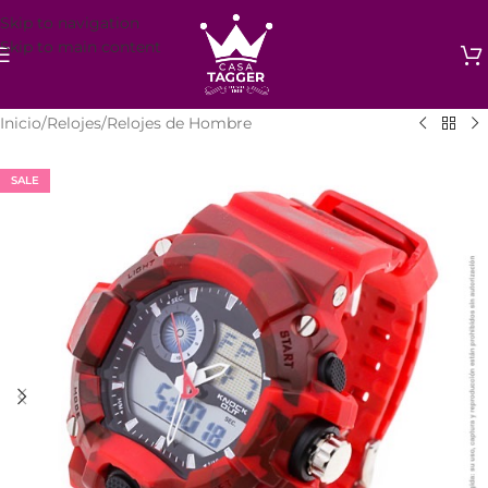
Skip to navigation
Skip to main content
Inicio
/
Relojes
/
Relojes de Hombre
SALE