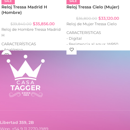
SALE
SALE
Reloj Tressa Madrid H
Reloj Tressa Cielo (Mujer)
(Hombre)
$
33,120.00
$
36,800.00
$
35,856.00
$
39,840.00
Reloj de Mujer Tressa Cielo
Reloj de Hombre Tressa Madrid
CARACTERISTICAS
H
- Digital
CARACTERÍSTICAS
- Resistencia al agua: WR50
- Analógico
- Luz backlight
- Resistencia al agua: WR
- Calendario: mes, fecha, día
- Caja de metal
- Alarma
- Malla de metal
- Cronómetro 1/100 (split)
- Formato horario 12/24
Libertad 359, 2B
Wpp. +54 9 11 2270-1989