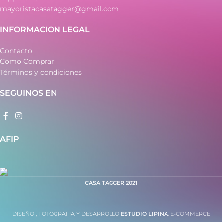
mayoristacasatagger@gmail.com
INFORMACION LEGAL
Contacto
Como Comprar
Términos y condiciones
SEGUINOS EN
AFIP
CASA TAGGER
2021
DISEÑO , FOTOGRAFIA Y DESARROLLO
ESTUDIO LIPINA
. E-COMMERCE