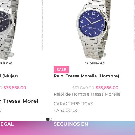
SALE
l (Mujer)
Reloj Tressa Morelia (Hombre)
$
35,856.00
$
35,856.00
00
$
39,840.00
Reloj de Hombre Tressa Morelia
r Tressa Morel
CARACTERÍSTICAS
- Analógico
S
- Resistencia al agua: WR
- Caja de metal
LEGAL
SEGUINOS EN
gua: WR
- Malla de metal