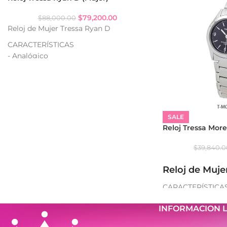
$
79,200.00
$
88,000.00
Reloj de Mujer Tressa Ryan D
CARACTERÍSTICAS
- Analógico
- Serie STEEL
- Resistencia al agua: WR50
- Strass (según variante)
- Calendario
- Caja de acero
SALE
- Malla de acero
Reloj Tressa More
$
39,840.
Reloj de Muje
CARACTERÍSTICA
- Analógico
INFORMACION 
- Resistencia al a
- Caja de metal