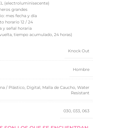
EL (electroluminisecente)
eros grandes
io: mes fecha y día
o horario 12 / 24
a y señal horaria
 vuelta, tiempo acumulado, 24 horas)
Knock Out
Hombre
na / Plástico
,
Digital
,
Malla de Caucho
,
Water
Resistant
030
,
033
,
063