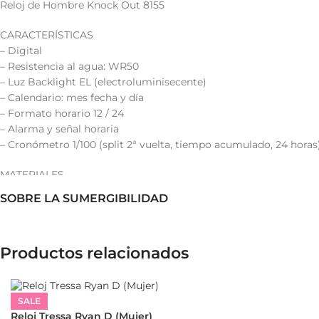
Reloj de Hombre Knock Out 8155
CARACTERÍSTICAS
– Digital
– Resistencia al agua: WR50
– Luz Backlight EL (electroluminisecente)
– Calendario: mes fecha y día
– Formato horario 12 / 24
– Alarma y señal horaria
– Cronómetro 1/100 (split 2ª vuelta, tiempo acumulado, 24 horas
MATERIALES
– Caja de resina
SOBRE LA SUMERGIBILIDAD
– Tapa de acero inoxidable
– Malla de caucho moldeado
Productos relacionados
MEDIDAS
– Diámetro del reloj: 45 mm.
– Altura de la caja: 15 mm.
– Largo pulsera: 21 cm.
SALE
– Ancho pulsera: 20 mm.
Reloj Tressa Ryan D (Mujer)