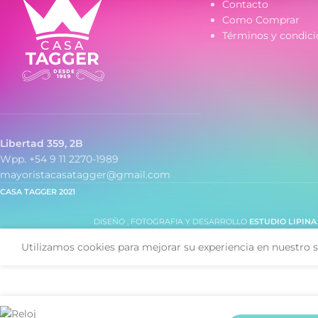
Contacto
- Malla de metal
Como Comprar
- Cierre autoajust
Términos y condici
Libertad 359, 2B
Wpp. +54 9 11 2270-1989
mayoristacasatagger@gmail.com
CASA TAGGER
2021
DISEÑO , FOTOGRAFIA Y DESARROLLO
ESTUDIO LIPINA
Utilizamos cookies para mejorar su experiencia en nuestro s