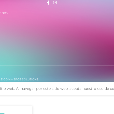
- Cierre autoajustable de acero
able de acero
ones
. E-COMMERCE SOLUTIONS.
itio web. Al navegar por este sitio web, acepta nuestro uso de co