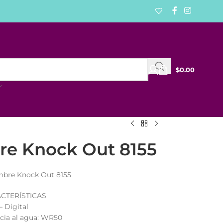
$
0.00
re Knock Out 8155
mbre Knock Out 8155
CTERÍSTICAS
– Digital
ncia al agua: WR50