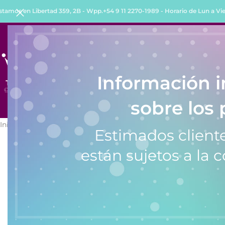
stamos en Libertad 359, 2B - Wpp.+54 9 11 2270-1989 - Horario de Lun a Vie 
INICIO
TIENDA
QUIENES SOMOS
COMO COMPRA
Información 
sobre los 
Inicio
/
Relojes
/
Relojes de Mujer
/
Reloj de Mujer Knock Out 2587
Estimados cliente
están sujetos a la c
SALE