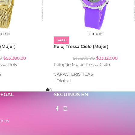
SALE
 (Mujer)
Reloj Tressa Cielo (Mujer)
$
53,280.00
$
33,120.00
0
$
36,800.00
essa Doly
Reloj de Mujer Tressa Cielo
S
CARACTERISTICAS
- Digital
- Resistencia al agua: WR50
ado
- Luz backlight
LEGAL
SEGUINOS EN
- Calendario: mes, fecha, día
metal
- Alarma
- Cronómetro 1/100 (split)
- Formato horario 12/24
ones