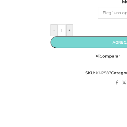
M
-
+
AGREG
Comparar
SKU:
KN2587
Categor