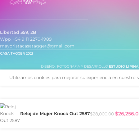
Libertad 359, 2B
Wpp. +54 9 11 2270-1989
mayoristacasatagger@gmail.com
CASA TAGGER
2021
DISEÑO , FOTOGRAFIA Y DESARROLLO
ESTUDIO LIPINA
Utilizamos cookies para mejorar su experiencia en nuestro s
Reloj de Mujer Knock Out 2587
$
26,256.
$
28,000.00