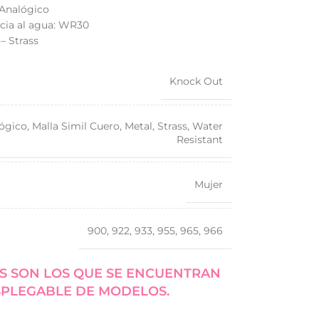
 Analógico
ncia al agua: WR30
– Strass
Knock Out
ógico
,
Malla Simil Cuero
,
Metal
,
Strass
,
Water
Resistant
Mujer
900
,
922
,
933
,
955
,
965
,
966
S SON LOS QUE SE ENCUENTRAN
SPLEGABLE DE MODELOS.