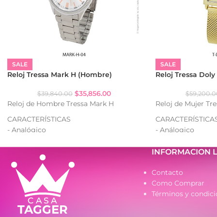
SALE
SALE
Reloj Tressa Mark H (Hombre)
Reloj Tressa Doly
$
35,856.00
$
39,840.00
$
59,200.0
Reloj de Hombre Tressa Mark H
Reloj de Mujer Tr
CARACTERÍSTICAS
CARACTERÍSTICA
- Analógico
- Análogico
- Resistencia al agua: WR
- Strass
- Caja de metal
- Cuadrante decor
INFORMACION 
- Malla de metal
- Caja de metal
- Malla tejida de 
Contacto
Como Comprar
Términos y condici