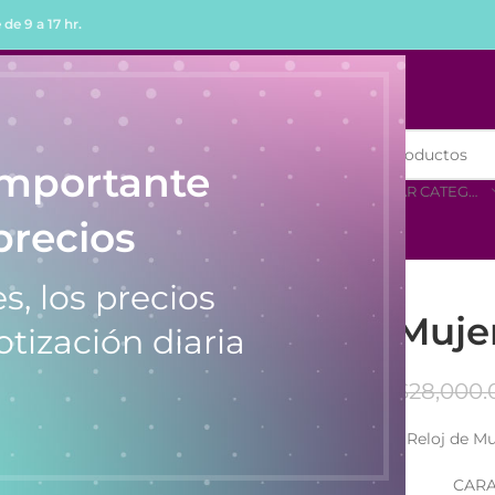
de 9 a 17 hr.
R
COMPRAR POR MENOR
importante
SELECCIONAR CATEGORÍA
precios
s, los precios
Reloj de Muj
otización diaria
$
28,000.
Reloj de M
CARA