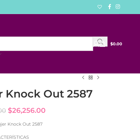
$
0.00
er Knock Out 2587
$
26,256.00
00
ujer Knock Out 2587
CTERÍSTICAS