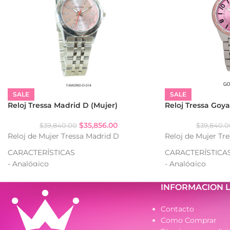
SALE
SALE
Reloj Tressa Madrid D (Mujer)
Reloj Tressa Goya
$
35,856.00
$
39,840.00
$
39,840.
Reloj de Mujer Tressa Madrid D
Reloj de Mujer Tr
CARACTERÍSTICAS
CARACTERÍSTICA
- Analógico
- Analógico
- Resistencia al agua: WR
- Resistencia al a
- Caja de metal
- Caja de metal
INFORMACION 
- Malla de metal
- Malla de metal
Contacto
Como Comprar