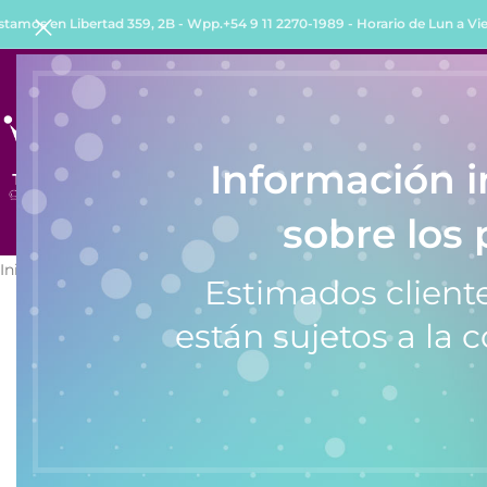
stamos en Libertad 359, 2B - Wpp.+54 9 11 2270-1989 - Horario de Lun a Vie 
INICIO
TIENDA
QUIENES SOMOS
COMO COMPRA
Información 
sobre los 
Inicio
/
Relojes
/
Relojes de Mujer
/
Reloj de Mujer Feraud LF20024
Estimados cliente
están sujetos a la c
SALE