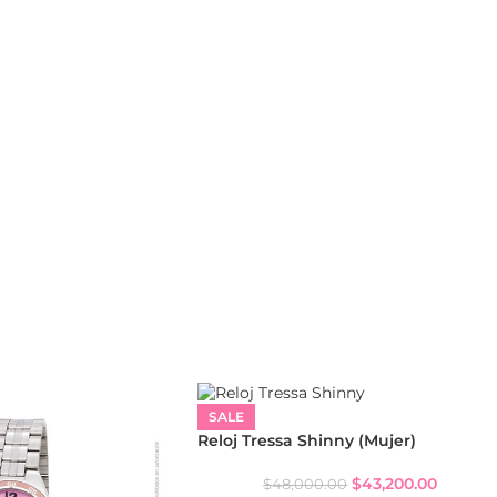
SALE
Reloj Tressa Shinny (Mujer)
$
43,200.00
$
48,000.00