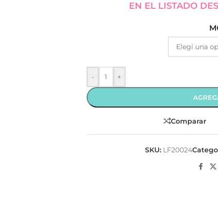
EN EL LISTADO DE
M
-
+
AGREG
Comparar
SKU:
LF20024
Categor