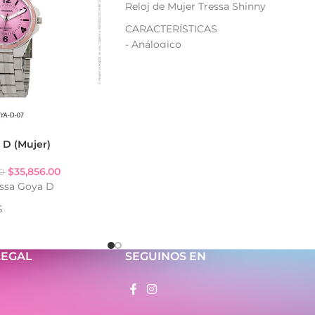
Reloj de Mujer Tressa Shinny
CARACTERÍSTICAS
- Análogico
- Resistencia al agua: WR
- Strass
- Relojes internos decorativos
- Caja de plástico ABS
- Bisel de metal
- Malla de aluminio
 D (Mujer)
$
35,856.00
00
essa Goya D
S
gua: WR
LEGAL
SEGUINOS EN