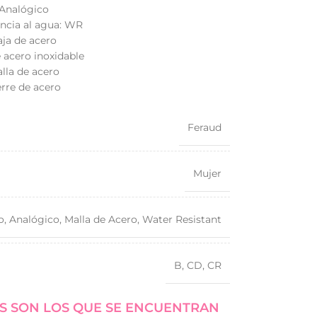
 Analógico
encia al agua: WR
aja de acero
 acero inoxidable
lla de acero
erre de acero
Feraud
Mujer
o
,
Analógico
,
Malla de Acero
,
Water Resistant
B
,
CD
,
CR
S SON LOS QUE SE ENCUENTRAN