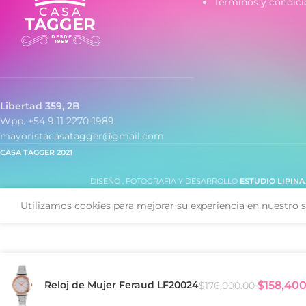
Términos y condici
Libertad 359, 2B
Wpp. +54 9 11 2270-1989
mayoristacasatagger@gmail.com
CASA TAGGER
2021
DISEÑO , FOTOGRAFIA Y DESARROLLO
ESTUDIO LIPINA
Utilizamos cookies para mejorar su experiencia en nuestro s
Reloj de Mujer Feraud LF20024
$
158,40
$
176,000.00