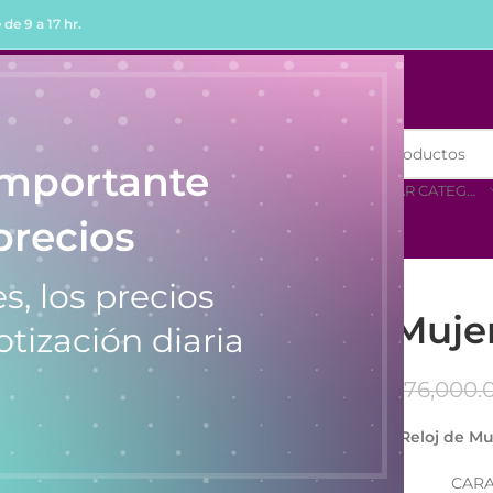
de 9 a 17 hr.
R
COMPRAR POR MENOR
importante
SELECCIONAR CATEGORÍA
precios
s, los precios
Reloj de Muj
otización diaria
$
176,000.
Reloj de M
CARA