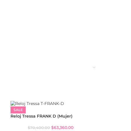
SALE
Reloj Tressa FRANK D (Mujer)
$
63,360.00
$
70,400.00