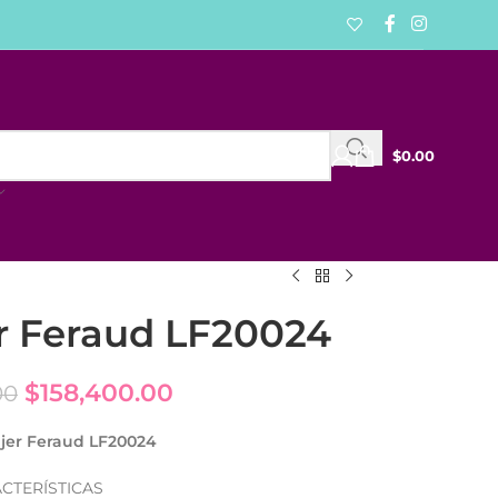
$
0.00
er Feraud LF20024
$
158,400.00
00
ujer Feraud LF20024
CTERÍSTICAS