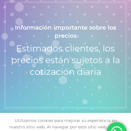
Información importante sobre los
precios
Estimados clientes, los
precios están sujetos a la
cotización diaria
Utilizamos cookies para mejorar su experiencia en
Reloj
nuestro sitio web. Al navegar por este sitio web, acepta
$
88,000.00
Unisex
SELECT