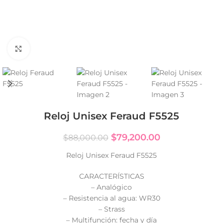
Click to enlarge
Reloj Unisex Feraud F5525
$
79,200.00
$
88,000.00
Reloj Unisex Feraud F5525
CARACTERÍSTICAS
– Analógico
– Resistencia al agua: WR30
– Strass
– Multifunción: fecha y día