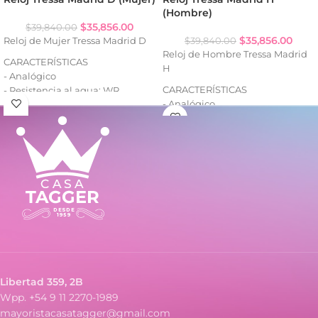
(Hombre)
$
35,856.00
$
39,840.00
$
35,856.00
Reloj de Mujer Tressa Madrid D
$
39,840.00
Reloj de Hombre Tressa Madrid
CARACTERÍSTICAS
H
- Analógico
CARACTERÍSTICAS
- Resistencia al agua: WR
- Analógico
- Caja de metal
- Resistencia al agua: WR
- Malla de metal
- Caja de metal
- Malla de metal
Libertad 359, 2B
Wpp. +54 9 11 2270-1989
mayoristacasatagger@gmail.com