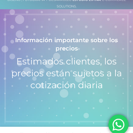
- Acceso a contactos
SOLUTIONS.
- Notificación mensajes de texto,
redes sociales y correo
- Aviso de lejanía del celular
(vibra)
- Cámara remota
Información importante sobre los
- Control de música BT
- Función anti pérdida
precios
Estimados clientes, los
precios están sujetos a la
cotización diaria