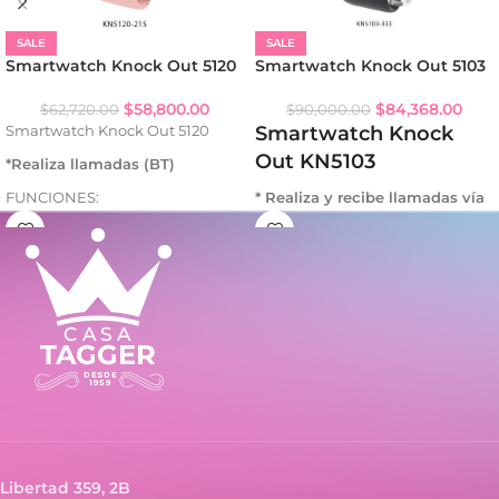
SALE
SALE
Smartwatch Knock Out 5120
Smartwatch Knock Out 5103
$
58,800.00
$
84,368.00
$
62,720.00
$
90,000.00
Smartwatch Knock
Smartwatch Knock Out 5120
Out KN5103
*Realiza llamadas (BT)
FUNCIONES:
* Realiza y recibe llamadas vía
- Ritmo cardíaco
BT
- Presión arterial
* Pantalla Full Touch
- Oxígeno en sangre
* Autonomía de batería: 15 días
- Podómetro
* Módulo de acero y cerámica
- Calorías
* Termómetro (temperatura
- Distancia
corporal)
- Recordatorio de sedentarismo
* Uso femenino (periodo de
- Recordatorio de hidratación
ovulación)
- Monitor de sueño
- Tres (3) skins
- Modo multideporte /
- Dos (2) modos de menú
Entrenamiento
- Ejercicios de respiración
Funciones de salud y actividad
Libertad 359, 2B
- Cámara remota (BT)
física: