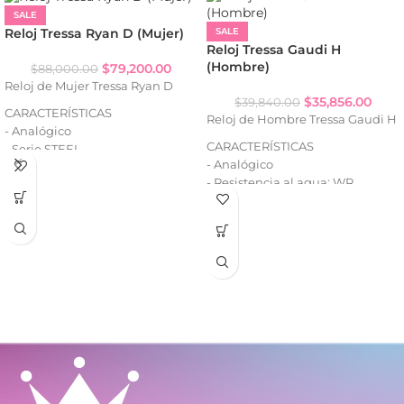
SALE
Reloj Tressa Ryan D (Mujer)
SALE
Reloj Tressa Gaudi H
(Hombre)
$
79,200.00
$
88,000.00
Reloj de Mujer Tressa Ryan D
$
35,856.00
$
39,840.00
CARACTERÍSTICAS
Reloj de Hombre Tressa Gaudi H
- Analógico
CARACTERÍSTICAS
- Serie STEEL
- Analógico
- Resistencia al agua: WR50
- Resistencia al agua: WR
- Strass (según variante)
- Caja de metal
- Calendario
- Malla de metal
- Caja de acero
- Malla de acero