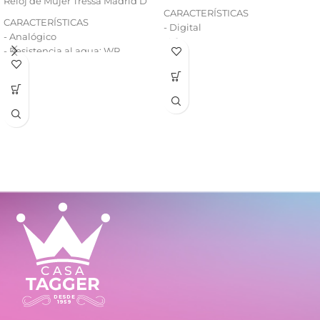
Reloj de Mujer Tressa Madrid D
CARACTERÍSTICAS
CARACTERÍSTICAS
- Digital
- Analógico
- Vintage
- Resistencia al agua: WR
- Resistencia al agua: WR30
- Caja de metal
- Luz backlight: EL
- Malla de metal
- Calendario: Fecha y día
- Alarma y señal horaria
- Cronómetro 1/100 (split)
- Formato horario: 12/24