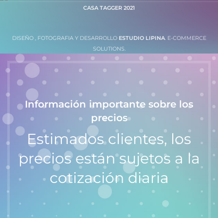
CASA TAGGER
2021
DISEÑO , FOTOGRAFIA Y DESARROLLO
ESTUDIO LIPINA
. E-COMMERCE
SOLUTIONS.
Información importante sobre los
precios
Estimados clientes, los
precios están sujetos a la
cotización diaria