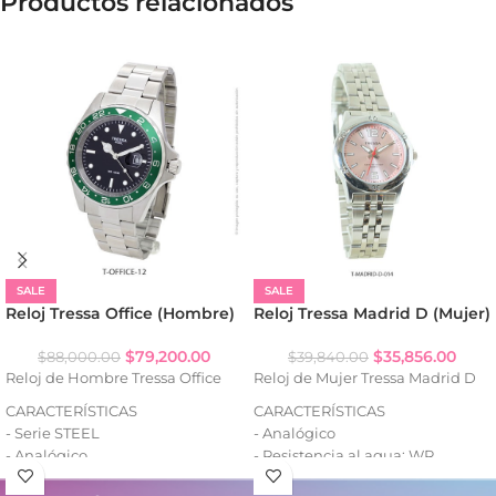
Productos relacionados
SALE
SALE
Reloj Tressa Office (Hombre)
Reloj Tressa Madrid D (Mujer)
$
79,200.00
$
35,856.00
$
88,000.00
$
39,840.00
Reloj de Hombre Tressa Office
Reloj de Mujer Tressa Madrid D
CARACTERÍSTICAS
CARACTERÍSTICAS
- Serie STEEL
- Analógico
- Analógico
- Resistencia al agua: WR
- Resistencia al agua: WR100
- Caja de metal