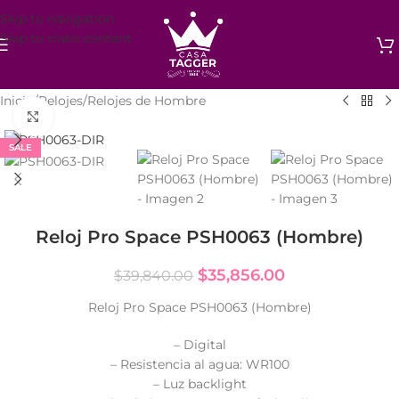
Skip to navigation
Skip to main content
Inicio
/
Relojes
/
Relojes de Hombre
Click to enlarge
SALE
Reloj Pro Space PSH0063 (Hombre)
$
35,856.00
$
39,840.00
Reloj Pro Space PSH0063 (Hombre)
– Digital
– Resistencia al agua: WR100
– Luz backlight