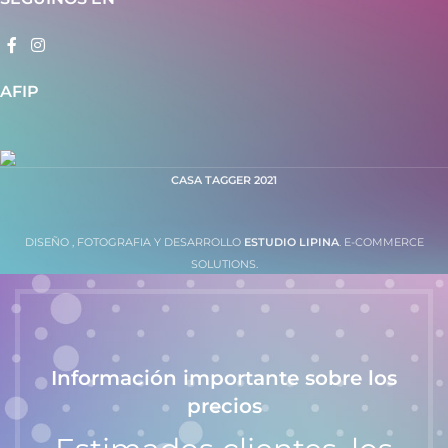
AFIP
CASA TAGGER
2021
DISEÑO , FOTOGRAFIA Y DESARROLLO
ESTUDIO LIPINA
. E-COMMERCE
SOLUTIONS.
Información importante sobre los
precios