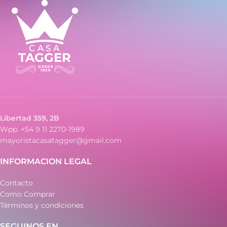
- Fecha (con lupa)
- Malla de metal
- Caja de acero
- Malla de acero
Libertad 359, 2B
Wpp. +54 9 11 2270-1989
mayoristacasatagger@gmail.com
INFORMACION LEGAL
Contacto
Como Comprar
Términos y condiciones
SEGUINOS EN