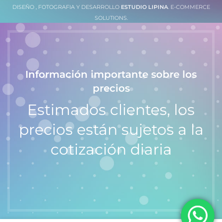
DISEÑO , FOTOGRAFIA Y DESARROLLO
ESTUDIO LIPINA
. E-COMMERCE
SOLUTIONS.
Información importante sobre los
precios
Estimados clientes, los
precios están sujetos a la
cotización diaria