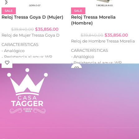
SALE
SALE
Reloj Tressa Goya D (Mujer)
Reloj Tressa Morelia
(Hombre)
$
35,856.00
$
39,840.00
$
35,856.00
Reloj de Mujer Tressa Goya D
$
39,840.00
Reloj de Hombre Tressa Morelia
CARACTERÍSTICAS
CARACTERÍSTICAS
- Analógico
- Analógico
- Resistencia al agua: WR
- Resistencia al agua: WR
- Caja de metal
- Caja de metal
- Malla de metal
- Malla de metal
- Cierre autoajustable de acero