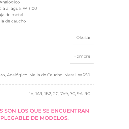
 Analógico
cia al agua: WR100
aja de metal
lla de caucho
Okusai
Hombre
ero
,
Analógico
,
Malla de Caucho
,
Metal
,
WR50
1A
,
1A9
,
1B2
,
2C
,
7A9
,
7C
,
9A
,
9C
S SON LOS QUE SE ENCUENTRAN
SPLEGABLE DE MODELOS.