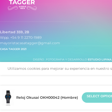
Libertad 359, 2B
Wpp. +54 9 11 2270-1989
mayoristacasatagger@gmail.com
CASA TAGGER
2021
DISEÑO , FOTOGRAFIA Y DESARROLLO
ESTUDIO LIPINA
Utilizamos cookies para mejorar su experiencia en nuestro s
SELECT OPTIO
Reloj Okusai OKH00042 (Hombre)