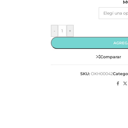
M
-
+
AGREG
Comparar
SKU:
OKH00042
Categor