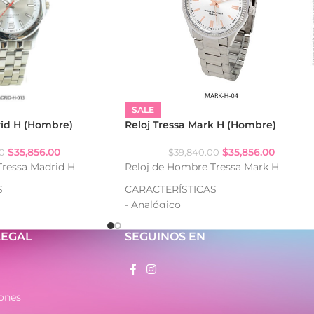
SALE
rid H (Hombre)
Reloj Tressa Mark H (Hombre)
$
35,856.00
$
35,856.00
00
$
39,840.00
Tressa Madrid H
Reloj de Hombre Tressa Mark H
S
CARACTERÍSTICAS
- Analógico
gua: WR
- Resistencia al agua: WR
- Caja de metal
LEGAL
SEGUINOS EN
- Malla de metal
ones