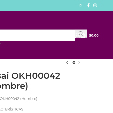
$
0.00
sai OKH00042
ombre)
i OKH00042 (Hombre)
CTERÍSTICAS