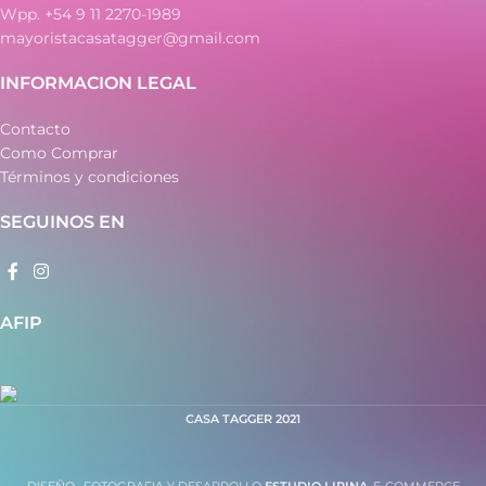
Wpp. +54 9 11 2270-1989
mayoristacasatagger@gmail.com
INFORMACION LEGAL
Contacto
Como Comprar
Términos y condiciones
SEGUINOS EN
AFIP
CASA TAGGER
2021
DISEÑO , FOTOGRAFIA Y DESARROLLO
ESTUDIO LIPINA
. E-COMMERCE