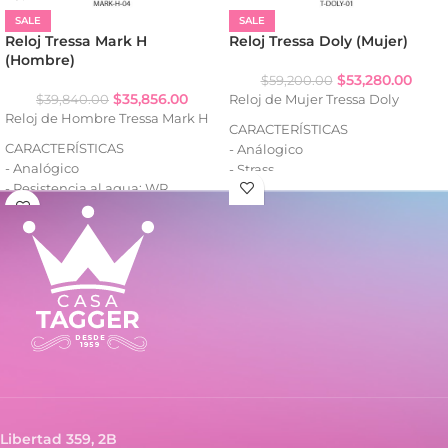
SALE
SALE
Reloj Tressa Mark H
Reloj Tressa Doly (Mujer)
(Hombre)
$
53,280.00
$
59,200.00
$
35,856.00
$
39,840.00
Reloj de Mujer Tressa Doly
Reloj de Hombre Tressa Mark H
CARACTERÍSTICAS
CARACTERÍSTICAS
- Análogico
- Analógico
- Strass
- Resistencia al agua: WR
- Cuadrante decorado
- Caja de metal
- Caja de metal
- Malla de metal
- Malla tejida de metal
Libertad 359, 2B