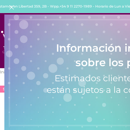
stamos en Libertad 359, 2B - Wpp.+54 9 11 2270-1989 - Horario de Lun a Vie 
INICIO
TIENDA
QUIENES SOMOS
COMO COMPRA
Información 
sobre los 
Inicio
/
Relojes
/
Relojes de Mujer
/
Reloj Okusai OKD00083 (Mujer)
Estimados cliente
están sujetos a la c
SALE