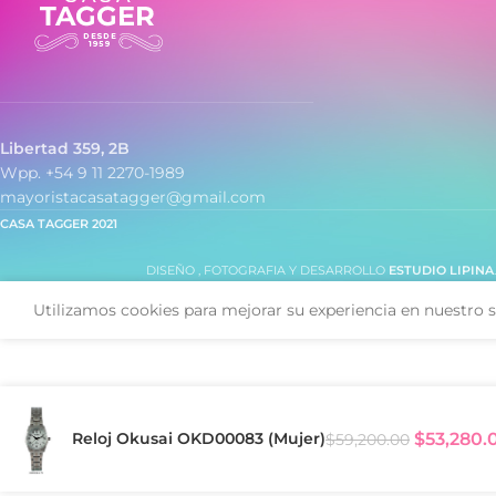
- Formato horario:
Libertad 359, 2B
Wpp. +54 9 11 2270-1989
mayoristacasatagger@gmail.com
CASA TAGGER
2021
DISEÑO , FOTOGRAFIA Y DESARROLLO
ESTUDIO LIPINA
Utilizamos cookies para mejorar su experiencia en nuestro s
Reloj Okusai OKD00083 (Mujer)
$
53,280.
$
59,200.00