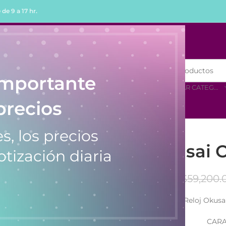
de 9 a 17 hr.
R
COMPRAR POR MENOR
importante
SELECCIONAR CATEGORÍA
precios
s, los precios
Reloj Okusai 
otización diaria
$
59,200.
Reloj Okus
CARA