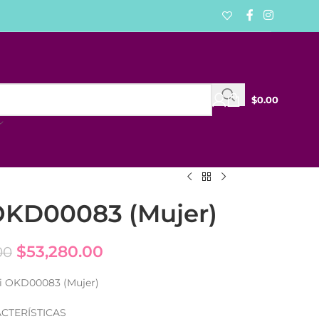
$
0.00
OKD00083 (Mujer)
$
53,280.00
00
ai OKD00083 (Mujer)
CTERÍSTICAS