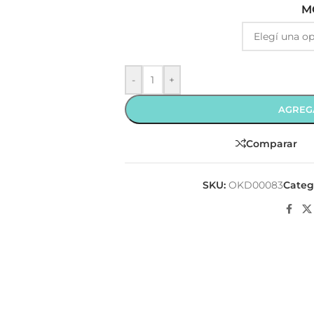
M
-
+
AGREG
Comparar
SKU:
OKD00083
Categ