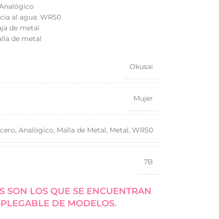
 Analógico
ncia al agua: WR50
aja de metal
lla de metal
Okusai
Mujer
cero
,
Analógico
,
Malla de Metal
,
Metal
,
WR50
7B
S SON LOS QUE SE ENCUENTRAN
SPLEGABLE DE MODELOS.