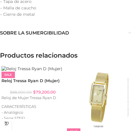
– Tapa de acero
– Malla de caucho
– Cierre de metal
SOBRE LA SUMERGIBILIDAD
Productos relacionados
SALE
Reloj Tressa Ryan D (Mujer)
$
79,200.00
$
88,000.00
Reloj de Mujer Tressa Ryan D
CARACTERÍSTICAS
- Analógico
- Serie STEEL
- Resistencia al agua: WR50
- Strass (según variante)