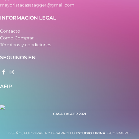
mayoristacasatagger@gmail.com
INFORMACION LEGAL
Contacto
Como Comprar
Términos y condiciones
SEGUINOS EN
AFIP
CASA TAGGER
2021
DISEÑO , FOTOGRAFIA Y DESARROLLO
ESTUDIO LIPINA
. E-COMMERCE