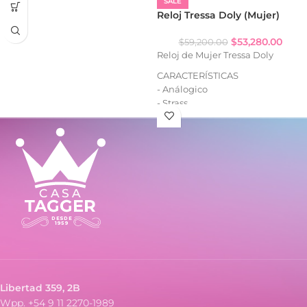
SALE
- Calendario
Reloj Tressa Doly (Mujer)
- Caja de acero
- Malla de acero
$
53,280.00
$
59,200.00
Reloj de Mujer Tressa Doly
CARACTERÍSTICAS
- Análogico
- Strass
- Cuadrante decorado
- Caja de metal
- Malla tejida de metal
Libertad 359, 2B
Wpp. +54 9 11 2270-1989