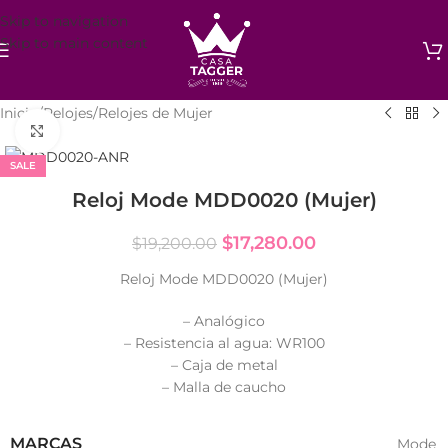
Skip to navigation
Skip to main content
Inicio
/
Relojes
/
Relojes de Mujer
Click to enlarge
SALE
Reloj Mode MDD0020 (Mujer)
$
17,280.00
$
19,200.00
Reloj Mode MDD0020 (Mujer)
– Analógico
– Resistencia al agua: WR100
– Caja de metal
– Malla de caucho
MARCAS
Mode