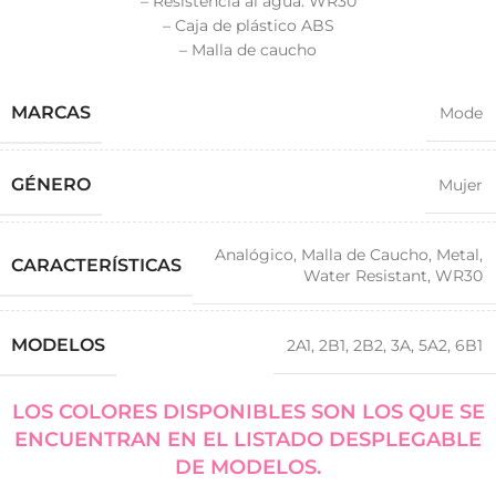
– Resistencia al agua: WR30
– Caja de plástico ABS
– Malla de caucho
MARCAS
Mode
GÉNERO
Mujer
Analógico
,
Malla de Caucho
,
Metal
,
CARACTERÍSTICAS
Water Resistant
,
WR30
MODELOS
2A1
,
2B1
,
2B2
,
3A
,
5A2
,
6B1
LOS COLORES DISPONIBLES SON LOS QUE SE
ENCUENTRAN EN EL LISTADO DESPLEGABLE
DE MODELOS.