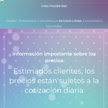
CASA TAGGER
2021
DISEÑO , FOTOGRAFIA Y DESARROLLO
ESTUDIO LIPINA
. E-COMMERCE
SOLUTIONS.
Información importante sobre los
precios
Estimados clientes, los
precios están sujetos a la
cotización diaria