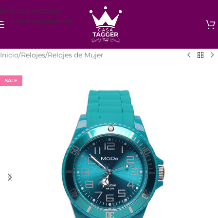
Skip to navigation
Skip to main content
Inicio
/
Relojes
/
Relojes de Mujer
SALE