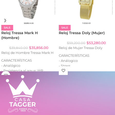
SALE
SALE
Reloj Tressa Mark H
Reloj Tressa Doly (Mujer)
(Hombre)
$
53,280.00
$
59,200.00
$
35,856.00
$
39,840.00
Reloj de Mujer Tressa Doly
Reloj de Hombre Tressa Mark H
CARACTERÍSTICAS
CARACTERÍSTICAS
- Análogico
- Analógico
- Strass
- Resistencia al agua: WR
- Cuadrante decorado
- Caja de metal
- Caja de metal
- Malla de metal
- Malla tejida de metal