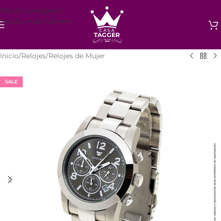
Skip to navigation
Skip to main content
Inicio
/
Relojes
/
Relojes de Mujer
SALE