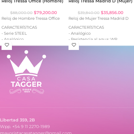
Reloj Tressa Office (Hombre)
Reloj Tressa Madrid D (Mujer)
$
79,200.00
$
35,856.00
$
88,000.00
$
39,840.00
Reloj de Hombre Tressa Office
Reloj de Mujer Tressa Madrid D
CARACTERÍSTICAS
CARACTERÍSTICAS
- Serie STEEL
- Analógico
- Analógico
- Resistencia al agua: WR
- Resistencia al agua: WR100
- Caja de metal
- Fecha (con lupa)
- Malla de metal
- Caja de acero
- Malla de acero
Libertad 359, 2B
Wpp. +54 9 11 2270-1989
mayoristacasatagger@gmail.com