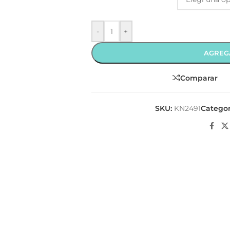
-
+
AGREG
Comparar
SKU:
KN2491
Categor