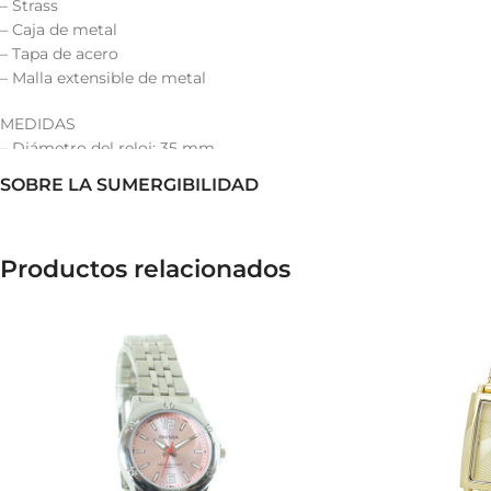
– Strass
– Caja de metal
– Tapa de acero
– Malla extensible de metal
MEDIDAS
– Diámetro del reloj: 35 mm.
– Altura de la caja: 7 mm.
SOBRE LA SUMERGIBILIDAD
– Ancho de la malla: 18 mm.
– Longitud de la malla: 18 cm.
Productos relacionados