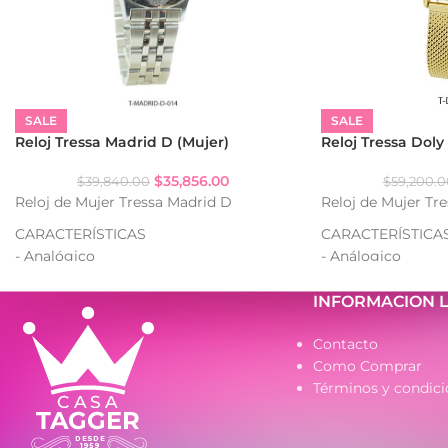
SALE
SALE
Reloj Tressa Madrid D (Mujer)
Reloj Tressa Doly
$
35,856.00
$
39,840.00
$
59,200.0
Reloj de Mujer Tressa Madrid D
Reloj de Mujer Tr
CARACTERÍSTICAS
CARACTERÍSTICA
- Analógico
- Análogico
- Resistencia al agua: WR
- Strass
- Caja de metal
- Cuadrante decor
INFORMACION 
- Malla de metal
- Caja de metal
- Malla tejida de 
Contacto
Como Comprar
Términos y condici