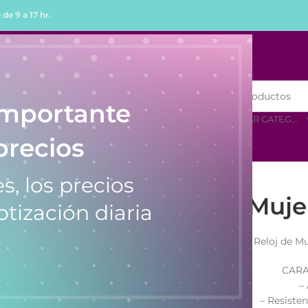
de 9 a 17 hr.
R
COMPRAR POR MENOR
importante
SELECCIONAR CATEGORÍA
precios
s, los precios
Reloj de Muj
otización diaria
Reloj de M
CARA
–
– Resiste