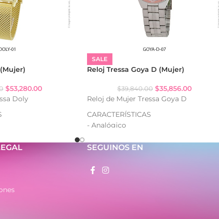
SALE
 (Mujer)
Reloj Tressa Goya D (Mujer)
$
53,280.00
$
35,856.00
0
$
39,840.00
essa Doly
Reloj de Mujer Tressa Goya D
S
CARACTERÍSTICAS
- Analógico
- Resistencia al agua: WR
ado
- Caja de metal
LEGAL
SEGUINOS EN
- Malla de metal
metal
ones