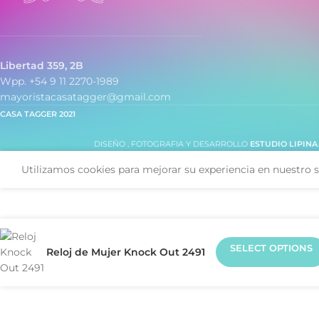
Libertad 359, 2B
Wpp. +54 9 11 2270-1989
mayoristacasatagger@gmail.com
CASA TAGGER
2021
DISEÑO , FOTOGRAFIA Y DESARROLLO
ESTUDIO LIPINA
Utilizamos cookies para mejorar su experiencia en nuestro s
SELECT OPTIONS
Reloj de Mujer Knock Out 2491