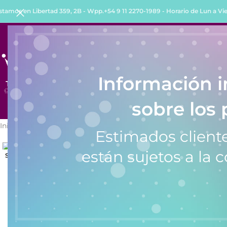
stamos en Libertad 359, 2B - Wpp.+54 9 11 2270-1989 - Horario de Lun a Vie 
INICIO
TIENDA
QUIENES SOMOS
COMO COMPRA
Información 
sobre los 
Inicio
/
Relojes
/
Relojes de Mujer
/
Reloj de Mujer Knock Out 2491
Estimados cliente
Click to enlarge
están sujetos a la c
SOLD OUT