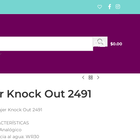
$
0.00
er Knock Out 2491
ujer Knock Out 2491
CTERÍSTICAS
 Analógico
ncia al agua: WR30