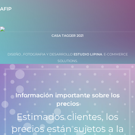
AFIP
CASA TAGGER
2021
DISEÑO , FOTOGRAFIA Y DESARROLLO
ESTUDIO LIPINA
. E-COMMERCE
SOLUTIONS.
Información importante sobre los
precios
Estimados clientes, los
precios están sujetos a la