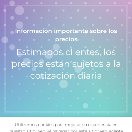
Información importante sobre los
precios
Estimados clientes, los
precios están sujetos a la
cotización diaria
Utilizamos cookies para mejorar su experiencia en
Reloj de
nuestro sitio web. Al navegar por este sitio web, acepta
$
30,000.00