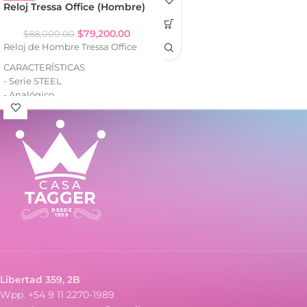
- Caja de metal
Reloj Tressa Office (Hombre)
- Malla de metal
$
79,200.00
$
88,000.00
Reloj de Hombre Tressa Office
CARACTERÍSTICAS
- Serie STEEL
- Analógico
- Resistencia al agua: WR100
- Fecha (con lupa)
- Caja de acero
- Malla de acero
Libertad 359, 2B
Wpp. +54 9 11 2270-1989