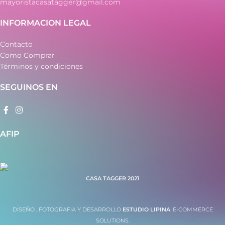
mayoristacasatagger@gmail.com
INFORMACION LEGAL
Contacto
Como Comprar
Términos y condiciones
SEGUINOS EN
AFIP
CASA TAGGER
2021
DISEÑO , FOTOGRAFIA Y DESARROLLO
ESTUDIO LIPINA
. E-COMMERCE
SOLUTIONS.