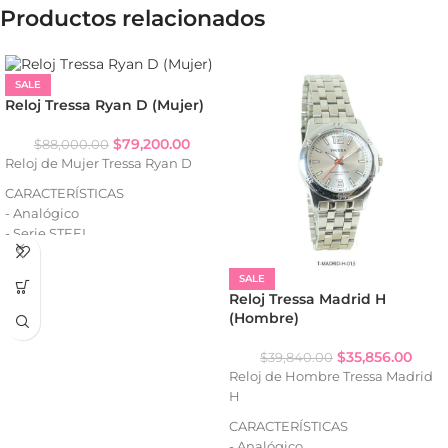
Productos relacionados
SALE
Reloj Tressa Ryan D (Mujer)
$
79,200.00
$
88,000.00
Reloj de Mujer Tressa Ryan D
CARACTERÍSTICAS
- Analógico
- Serie STEEL
- Resistencia al agua: WR50
- Strass (según variante)
SALE
- Calendario
Reloj Tressa Madrid H
- Caja de acero
(Hombre)
- Malla de acero
$
35,856.00
$
39,840.00
Reloj de Hombre Tressa Madrid
H
CARACTERÍSTICAS
- Analógico