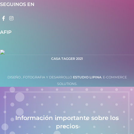
SEGUINOS EN
AFIP
CASA TAGGER
2021
DISEÑO , FOTOGRAFIA Y DESARROLLO
ESTUDIO LIPINA
. E-COMMERCE
SOLUTIONS.
Información importante sobre los
precios