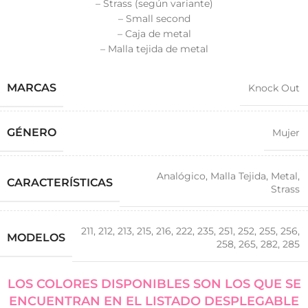
– Strass (según variante)
– Small second
– Caja de metal
– Malla tejida de metal
MARCAS
Knock Out
GÉNERO
Mujer
Analógico
,
Malla Tejida
,
Metal
,
CARACTERÍSTICAS
Strass
211
,
212
,
213
,
215
,
216
,
222
,
235
,
251
,
252
,
255
,
256
,
MODELOS
258
,
265
,
282
,
285
LOS COLORES DISPONIBLES SON LOS QUE SE
ENCUENTRAN EN EL LISTADO DESPLEGABLE