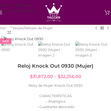
Skip to navigation
Skip to main content
Inicio
/
Relojes
/
Relojes de Mujer
Click to enlarge
SALE
Reloj Knock Out 0930 (Mujer)
$
31,872.00
–
$
32,256.00
Reloj de Mujer Knock Out 0930
CARACTERÍSTICAS
– Analógico
– Cuadrante decorado