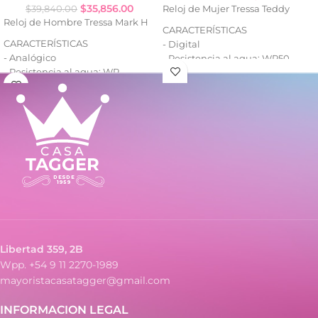
$
35,856.00
$
39,840.00
Reloj de Mujer Tressa Teddy
Reloj de Hombre Tressa Mark H
CARACTERÍSTICAS
CARACTERÍSTICAS
- Digital
- Analógico
- Resistencia al agua: WR50
- Resistencia al agua: WR
- Luz backlight EL
- Caja de metal
- Calendario: mes, fecha y día
- Malla de metal
- Alarma y señal horaria
- Cronómetro 1/100
- Formato horario 12/24
Libertad 359, 2B
Wpp. +54 9 11 2270-1989
mayoristacasatagger@gmail.com
INFORMACION LEGAL