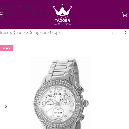
Skip to navigation
Skip to main content
Inicio
/
Relojes
/
Relojes de Mujer
SALE