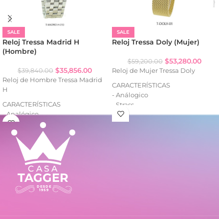
SALE
SALE
Reloj Tressa Madrid H
Reloj Tressa Doly (Mujer)
(Hombre)
$
53,280.00
$
59,200.00
$
35,856.00
$
39,840.00
Reloj de Mujer Tressa Doly
Reloj de Hombre Tressa Madrid
CARACTERÍSTICAS
H
- Análogico
CARACTERÍSTICAS
- Strass
- Analógico
- Cuadrante decorado
- Resistencia al agua: WR
- Caja de metal
- Caja de metal
- Malla tejida de metal
- Malla de metal