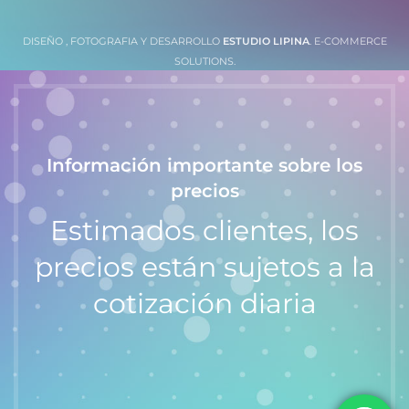
DISEÑO , FOTOGRAFIA Y DESARROLLO
ESTUDIO LIPINA
. E-COMMERCE
SOLUTIONS.
Información importante sobre los
precios
Estimados clientes, los
precios están sujetos a la
cotización diaria