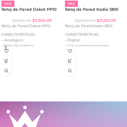
SALE
SALE
Reloj de Pared Dakot PP10
Reloj de Pared Kadio 3810
$
7,504.00
$
21,312.00
$
8,000.00
$
22,000.00
Reloj de Pared Dakot PP10
Reloj de Pared Kadio 3810
CARACTERÍSTICAS
CARACTERÍSTICAS
– Analógico
- Digital
- Reloj de plástico
- Con soporte para mesa
- Alarma (melodías)
- Calendario
- Temperatura
- Timer (cuenta regresiva)
- Formato horario: 12/24 hs
- Fuente: 2 pilas AA
- Diámetro del reloj: 22 x 25 cm.
- Colores disponibles: azul y gris