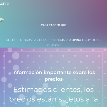
AFIP
CASA TAGGER
2021
DISEÑO , FOTOGRAFIA Y DESARROLLO
ESTUDIO LIPINA
. E-COMMERCE
SOLUTIONS.
Información importante sobre los
precios
Estimados clientes, los
precios están sujetos a la