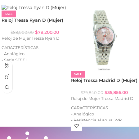
SALE
Reloj Tressa Ryan D (Mujer)
$
79,200.00
$
88,000.00
Reloj de Mujer Tressa Ryan D
CARACTERÍSTICAS
- Analógico
- Serie STEEL
- Resistencia al agua: WR50
- Strass (según variante)
SALE
- Calendario
Reloj Tressa Madrid D (Mujer)
- Caja de acero
- Malla de acero
$
35,856.00
$
39,840.00
Reloj de Mujer Tressa Madrid D
CARACTERÍSTICAS
- Analógico
- Resistencia al agua: WR
- Caja de metal
- Malla de metal