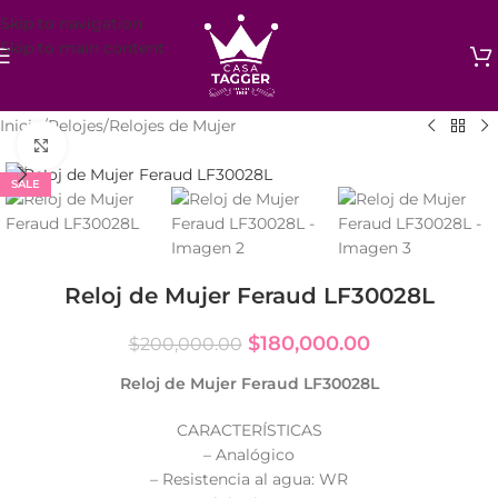
Skip to navigation
Skip to main content
Inicio
/
Relojes
/
Relojes de Mujer
Click to enlarge
SALE
Reloj de Mujer Feraud LF30028L
$
180,000.00
$
200,000.00
Reloj de Mujer Feraud LF30028L
CARACTERÍSTICAS
– Analógico
– Resistencia al agua: WR