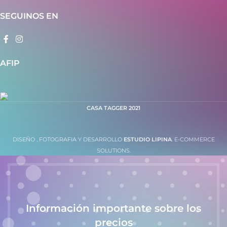
SEGUINOS EN
AFIP
CASA TAGGER
2021
DISEÑO , FOTOGRAFIA Y DESARROLLO
ESTUDIO LIPINA
. E-COMMERCE
SOLUTIONS.
Información importante sobre los
precios