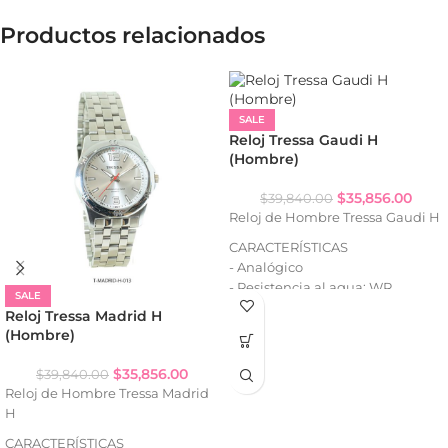
Productos relacionados
SALE
Reloj Tressa Gaudi H
(Hombre)
$
35,856.00
$
39,840.00
Reloj de Hombre Tressa Gaudi H
CARACTERÍSTICAS
- Analógico
- Resistencia al agua: WR
SALE
- Caja de metal
Reloj Tressa Madrid H
- Malla de metal
(Hombre)
$
35,856.00
$
39,840.00
Reloj de Hombre Tressa Madrid
H
CARACTERÍSTICAS