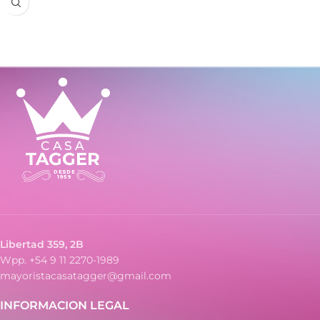
- Cerrado: 27 x 10 cm.
Libertad 359, 2B
Wpp. +54 9 11 2270-1989
mayoristacasatagger@gmail.com
INFORMACION LEGAL