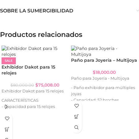
SOBRE LA SUMERGIBILIDAD
Productos relacionados
Paño para Joyería – Multijoya
SALE
Exhibidor Dakot para 15
$
18,000.00
relojes
Paño para Joyería - Multijoya
$
75,008.00
$
80,000.00
- Paño exhibidor para múltiples
Exhibidor Dakot para 15 relojes
joyas
- Capacidad: 52 broches
CARACTERÍSTICAS
- Ganchos y broches para
- Capacidad para 15 relojes
cadenas, pulseras, aros, dijes,
anillos
MEDIDAS
- Abierto: 27 x 57 cm.