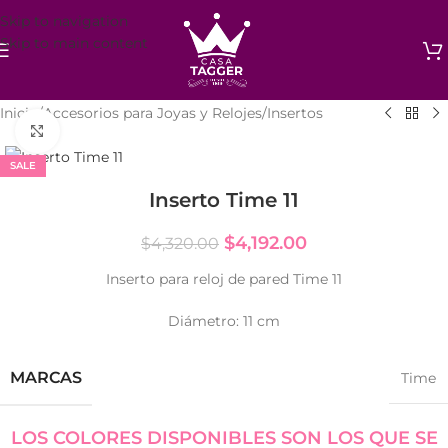
Skip to navigation
Skip to main content
Inicio
/
Accesorios para Joyas y Relojes
/
Insertos
Click to enlarge
SALE
Inserto Time 11
$
4,192.00
$
4,320.00
Inserto para reloj de pared Time 11
Diámetro: 11 cm
MARCAS
Time
LOS COLORES DISPONIBLES SON LOS QUE SE