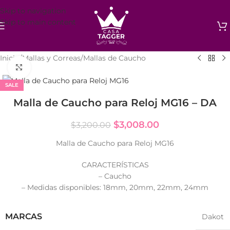
Skip to navigation
Skip to main content
Inicio
/
Mallas y Correas
/
Mallas de Caucho
Click to enlarge
SALE
Malla de Caucho para Reloj MG16 – DA
$
3,008.00
$
3,200.00
Malla de Caucho para Reloj MG16
CARACTERÍSTICAS
– Caucho
– Medidas disponibles: 18mm, 20mm, 22mm, 24mm
MARCAS
Dakot