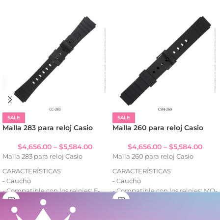
SALE
SALE
Malla 283 para reloj Casio
Malla 260 para reloj Casio
$
4,656.00
–
$
5,584.00
$
4,656.00
–
$
5,584.00
Malla 283 para reloj Casio
Malla 260 para reloj Casio
CARACTERÍSTICAS
CARACTERÍSTICAS
- Caucho
- Caucho
- Compatible con los relojes: F-
- Compatible con los relojes: MQ-
93W-1, F-91W-1Q, F-94WA-8Q, F-
24, MQ-25, MQ-27, MQ-36, MQ-39,
105W-1A, F-106W-1A, FLB-91W
MQ-44, MQ-58, MQ-59, MQ-67,