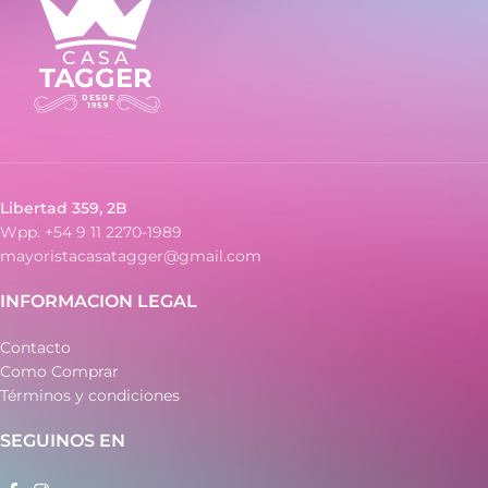
MQ-74, MQ-75, MQ-76, MQ-77,
MQ-93, MQ-98, MQ-104
Libertad 359, 2B
Wpp. +54 9 11 2270-1989
mayoristacasatagger@gmail.com
INFORMACION LEGAL
Contacto
Como Comprar
Términos y condiciones
SEGUINOS EN