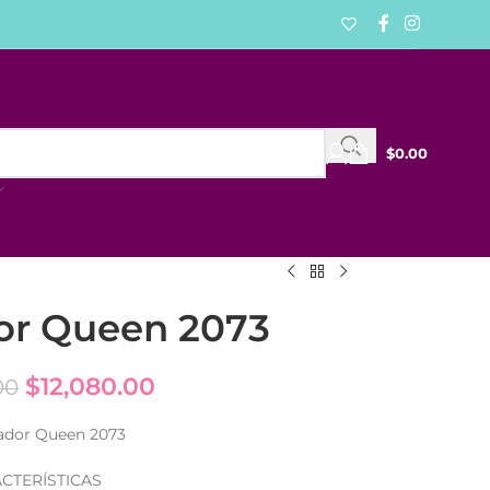
$
0.00
or Queen 2073
$
12,080.00
00
ador Queen 2073
CTERÍSTICAS