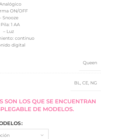
 Analógico
arma ON/OFF
– Snooze
 Pila: 1 AA
– Luz
iento: continuo
onido digital
Queen
BL
,
CE
,
NG
S SON LOS QUE SE ENCUENTRAN
SPLEGABLE DE MODELOS.
ODELOS