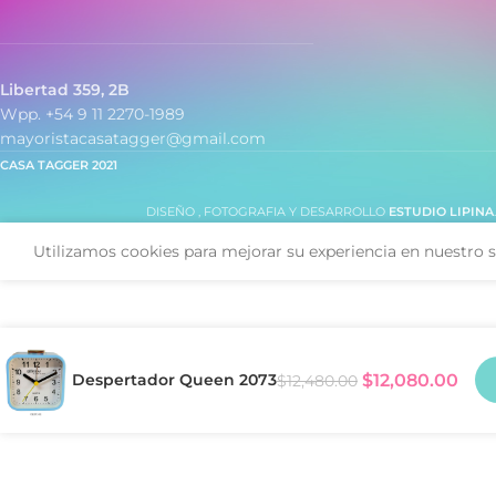
Libertad 359, 2B
Wpp. +54 9 11 2270-1989
mayoristacasatagger@gmail.com
CASA TAGGER
2021
DISEÑO , FOTOGRAFIA Y DESARROLLO
ESTUDIO LIPINA
Utilizamos cookies para mejorar su experiencia en nuestro s
Despertador Queen 2073
$
12,080.00
$
12,480.00