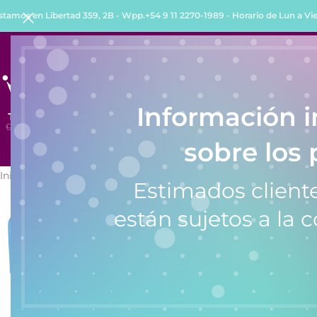
stamos en Libertad 359, 2B - Wpp.+54 9 11 2270-1989 - Horario de Lun a Vie 
INICIO
TIENDA
QUIENES SOMOS
COMO COMPRA
Información 
sobre los 
Inicio
/
Despertadores
/
Despertadores Analógicos
/
Despertador 
Estimados cliente
están sujetos a la c
SALE