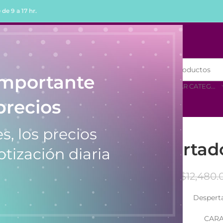
de 9 a 17 hr.
R
COMPRAR POR MENOR
importante
SELECCIONAR CATEGORÍA
precios
Queen 2073
s, los precios
Despertad
otización diaria
$
12,480.
Despert
CARA