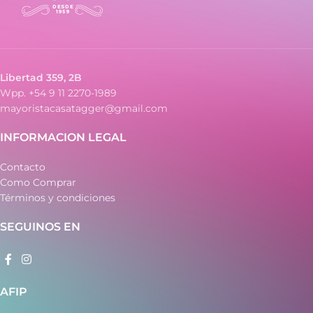
uso diario
– Carcasa de plástico
– Ideal para estudiantes y
cálculos avanzados
– Diseño práctico y portátil
– Funcionamiento a pila
Libertad 359, 2B
Wpp. +54 9 11 2270-1989
mayoristacasatagger@gmail.com
INFORMACION LEGAL
Contacto
Como Comprar
Términos y condiciones
SEGUINOS EN
AFIP