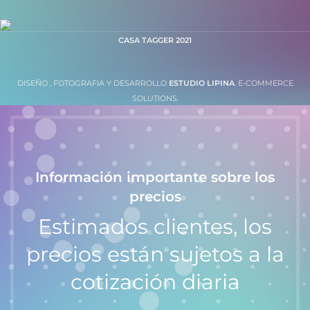
CASA TAGGER
2021
DISEÑO , FOTOGRAFIA Y DESARROLLO
ESTUDIO LIPINA
. E-COMMERCE
SOLUTIONS.
Información importante sobre los
precios
Estimados clientes, los
precios están sujetos a la
cotización diaria