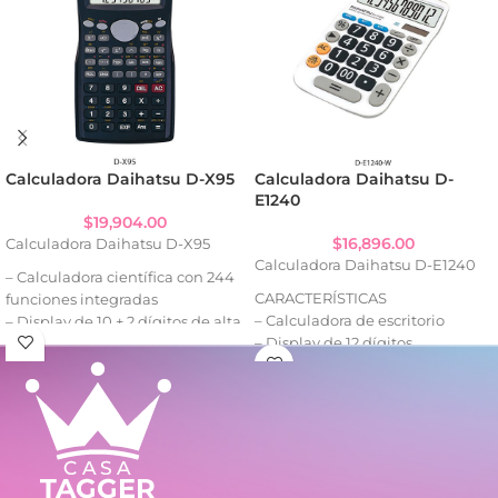
Calculadora Daihatsu D-X95
Calculadora Daihatsu D-
E1240
$
19,904.00
$
16,896.00
Calculadora Daihatsu D-X95
Calculadora Daihatsu D-E1240
– Calculadora científica con 244
CARACTERÍSTICAS
funciones integradas
– Calculadora de escritorio
– Display de 10 + 2 dígitos de alta
– Display de 12 dígitos
visibilidad
– Función de cálculos de
– Ideal para cálculos avanzados y
porcentaje regulares
porcentajes
– Pantalla grande y fácil de leer
– Apagado automático para
– Doble fuente de energía: solar
ahorro de energía
y batería
– Teclas de caucho suaves y
– Ideal para oficina, comercio y
cómodas al tacto