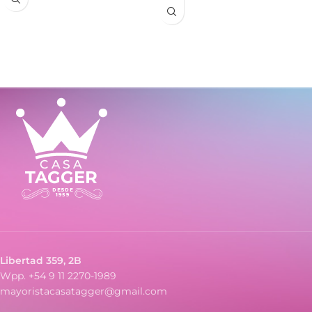
- Pantalla amplia y de fácil
y batería
lectura
- Ideal para oficina, comercio y
- Diseño práctico y portátil
uso diario
- Funcionamiento a pila
Libertad 359, 2B
Wpp. +54 9 11 2270-1989
mayoristacasatagger@gmail.com