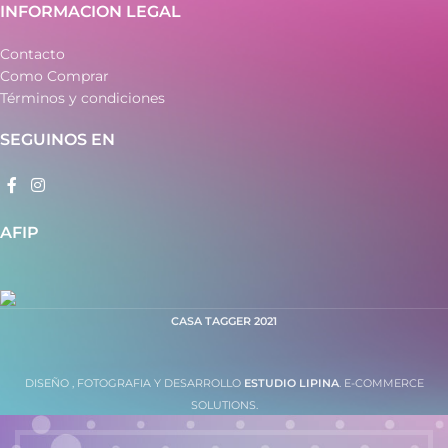
INFORMACION LEGAL
Contacto
Como Comprar
Términos y condiciones
SEGUINOS EN
AFIP
CASA TAGGER
2021
DISEÑO , FOTOGRAFIA Y DESARROLLO
ESTUDIO LIPINA
. E-COMMERCE
SOLUTIONS.