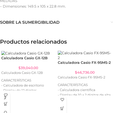
MEDIDAS
– Dimensiones: 149.5 x 105 x 22.8 mm.
SOBRE LA SUMERGIBILIDAD
Productos relacionados
Calculadora Casio GX-12B
Calculadora Casio FX-95MS-2
$
39,040.00
$
46,736.00
Calculadora Casio GX-12B
Calculadora Casio FX-95MS-2
CARACTERÍSTICAS
CARACTERÍSTICAS
- Calculadora de escritorio
- Calculadora científica
- Display de 12 dígitos
- Display de 10 + 2 dígitos de alta
- Función de cálculos de
visibilidad
porcentaje regulares
- Ideal para cálculos avanzados y
- Pantalla grande y fácil de leer
porcentajes
- Doble fuente de energía: solar