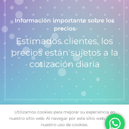
Información importante sobre los
precios
Estimados clientes, los
precios están sujetos a la
cotización diaria
Utilizamos cookies para mejorar su experiencia en
Calculadora
nuestro sitio web. Al navegar por este sitio web, acepta
SELECT
Casio MS-
$
21,440.00
nuestro uso de cookies.
OPTIONS
7UC