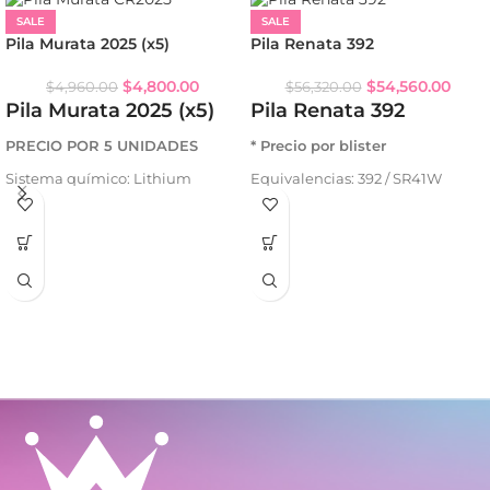
SALE
SALE
Pila Murata 2025 (x5)
Pila Renata 392
$
4,800.00
$
54,560.00
$
4,960.00
$
56,320.00
Pila Murata 2025 (x5)
Pila Renata 392
PRECIO POR 5 UNIDADES
* Precio por blister
Sistema químico: Lithium
Equivalencias: 392 / SR41W
Voltaje: 3 V
Sistema químico: óxido de plata
Capacidad: 165 mAh
Voltaje: 1.55 V
Capacidad: 45 mAh