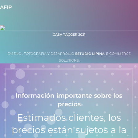
AFIP
CASA TAGGER
2021
DISEÑO , FOTOGRAFIA Y DESARROLLO
ESTUDIO LIPINA
. E-COMMERCE
SOLUTIONS.
Información importante sobre los
precios
Estimados clientes, los
precios están sujetos a la