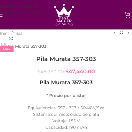
Skip to navigation
Skip to main content
Inicio
/
Pilas
Click to enlarge
SALE
Pila Murata 357-303
$
47,440.00
$
48,960.00
Pila Murata 357-303
* Precio por blister
Equivalencias: 357 – 303 / SR44W/SW
Sistema químico: óxido de plata
Voltaje: 1.55 V
Capacidad: 190 mAh