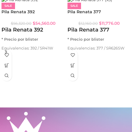
SALE
SALE
Pila Renata 392
Pila Renata 377
$
54,560.00
$
11,776.00
$
56,320.00
$
12,160.00
Pila Renata 392
Pila Renata 377
* Precio por blister
* Precio por blister
Equivalencias: 392 / SR41W
Equivalencias: 377 / SR626SW
Sistema químico: óxido de plata
Sistema químico: óxido de plata
Voltaje: 1.55 V
Voltaje: 1.55 V
Capacidad: 45 mAh
Capacidad: 28 mAh