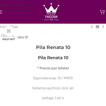
Skip to navigation
Skip to main content
Inicio
/
Pilas
Click to enlarge
SOLD OUT
Pila Renata 10
Pila Renata 10
* Precio por blister
Equivalencias: 10 / PR70
Sistema químico: zinc air
Voltaje: 1.45 V