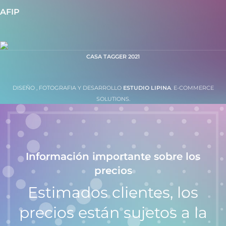
AFIP
CASA TAGGER
2021
DISEÑO , FOTOGRAFIA Y DESARROLLO
ESTUDIO LIPINA
. E-COMMERCE
SOLUTIONS.
Información importante sobre los
precios
Estimados clientes, los
precios están sujetos a la