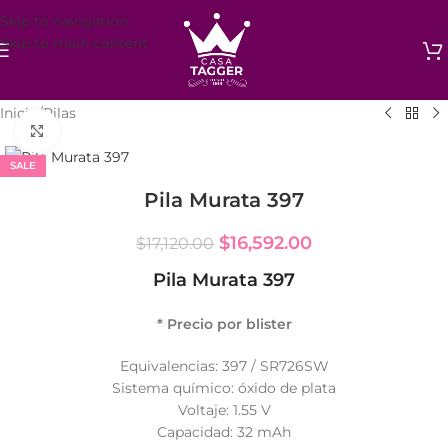
Skip to navigation
Skip to main content
Inicio
/
Pilas
Click to enlarge
SALE
Pila Murata 397
$
16,592.00
$
17,120.00
Pila Murata 397
* Precio por blister
Equivalencias: 397 / SR726SW
Sistema químico: óxido de plata
Voltaje: 1.55 V
Capacidad: 32 mAh