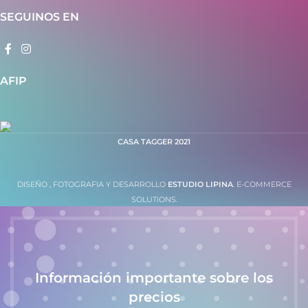
SEGUINOS EN
AFIP
CASA TAGGER
2021
DISEÑO , FOTOGRAFIA Y DESARROLLO
ESTUDIO LIPINA
. E-COMMERCE
SOLUTIONS.
Información importante sobre los
precios