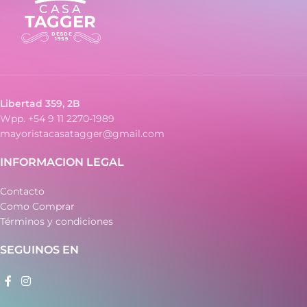
– Teclas de caucho suaves y
cómodas al tacto
cómodas al tacto
- Carcasa de plástico
– Carcasa de plástico
- Ideal para estudiantes y
– Ideal para estudiantes y
cálculos avanzados
cálculos avanzados
– Diseño práctico y portátil
– Diseño práctico y portátil
– Funcionamiento a pila
– Funcionamiento a pila
Libertad 359, 2B
Wpp. +54 9 11 2270-1989
mayoristacasatagger@gmail.com
INFORMACION LEGAL
Contacto
Como Comprar
Términos y condiciones
SEGUINOS EN