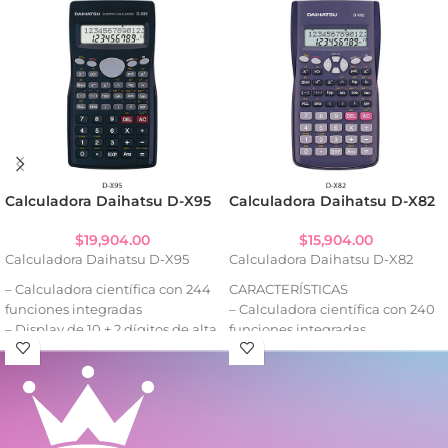
Calculadora Daihatsu D-X95
Calculadora Daihatsu D-X82
$
19,904.00
$
15,904.00
Calculadora Daihatsu D-X95
Calculadora Daihatsu D-X82
– Calculadora científica con 244
CARACTERÍSTICAS
funciones integradas
– Calculadora científica con 240
– Display de 10 + 2 dígitos de alta
funciones integradas
visibilidad
– Display de 10 + 2 dígitos de alta
– Ideal para cálculos avanzados y
visibilidad
porcentajes
– Apagado automático para
– Apagado automático para
ahorro de energía
ahorro de energía
- Teclas de caucho suaves y