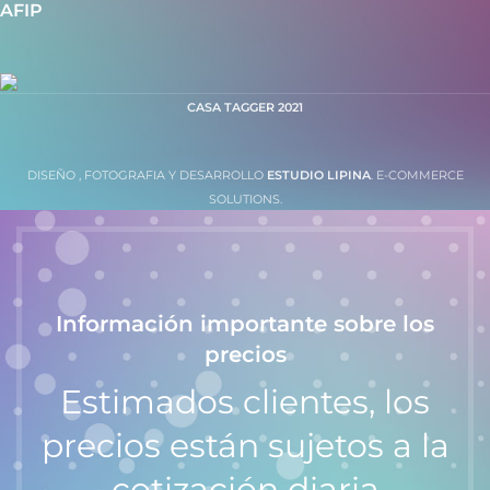
AFIP
CASA TAGGER
2021
DISEÑO , FOTOGRAFIA Y DESARROLLO
ESTUDIO LIPINA
. E-COMMERCE
SOLUTIONS.
Información importante sobre los
precios
Estimados clientes, los
precios están sujetos a la
cotización diaria