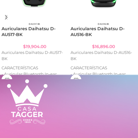
Auriculares Daihatsu D-
Auriculares Daihatsu D-
AU517-BK
AU516-BK
$
19,904.00
$
16,896.00
Auriculares Daihatsu D-AU517-
Auriculares Daihatsu D-AU516-
BK
BK
CARACTERÍSTICAS
CARACTERÍSTICAS
- Auricular Bluetooth In-ear
- Auricular Bluetooth In-ear
- Alcance inalámbrico: hasta 10
- Alcance inalámbrico: hasta 10
metros
metros
- Autonomía de uso: 4 horas
- Autonomía de uso: 4 horas
aprox.
aprox.
- Entrada de carga: DC 5V
- Entrada de carga: DC 5V