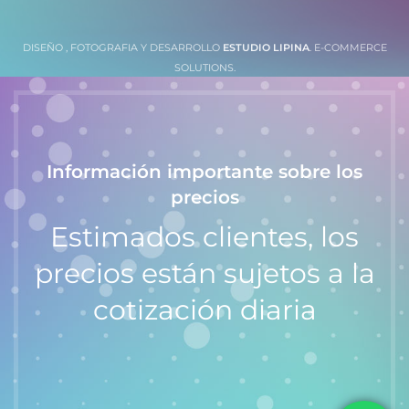
DISEÑO , FOTOGRAFIA Y DESARROLLO
ESTUDIO LIPINA
. E-COMMERCE
SOLUTIONS.
Información importante sobre los
precios
Estimados clientes, los
precios están sujetos a la
cotización diaria