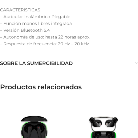
CARACTERÍSTICAS
– Auricular Inalámbrico Plegable
– Función manos libres integrada
– Versión Bluetooth 5.4
– Autonomía de uso: hasta 22 horas aprox.
– Respuesta de frecuencia: 20 Hz – 20 kHz
SOBRE LA SUMERGIBILIDAD
Productos relacionados